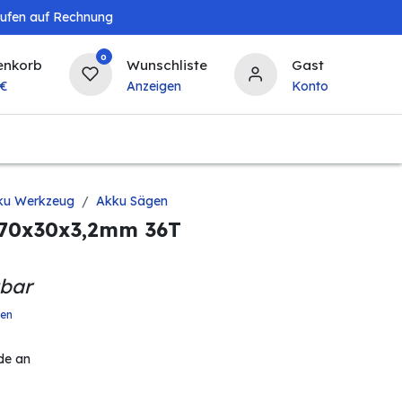
aufen auf Rechnung
0
enkorb
Wunschliste
Gast
€
Anzeigen
Konto
Baby & Kind
Tierbedarf
Bierzapfanlagen & 
ku Werkzeug
Akku Sägen
270x30x3,2mm 36T
gbar
ten
de an