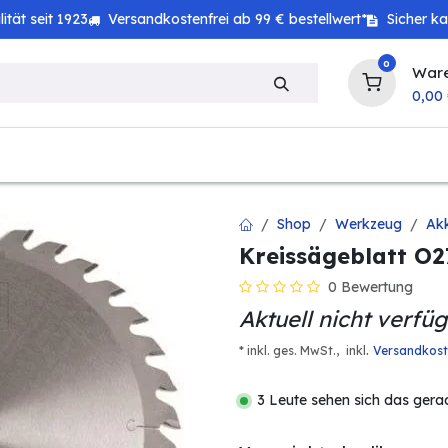
tät seit 1923
Versandkostenfrei ab 99 € bestellwert*
Sicher k
0
War
0,00
zeug
Technik
Haushalt
Landwirtschaft
Shop
Werkzeug
Ak
Kreissägeblatt O
0 Bewertung
Aktuell nicht verfü
.
* inkl. ges. MwSt.,
inkl
Versandkos
3 Leute sehen sich das gera