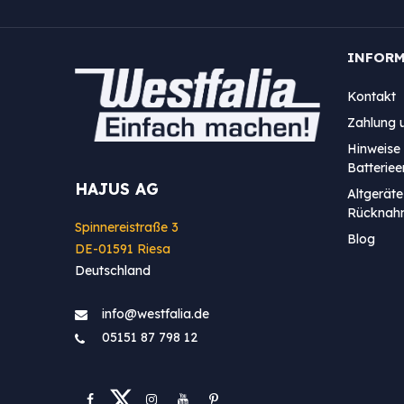
INFOR
Kontakt
Zahlung 
Hinweise 
Batterie
HAJUS AG
Altgeräte
Rücknah
Spinnereistraße 3
Blog
DE-01591 Riesa
Deutschland
info@westfa​lia.de
05151 87 798 12