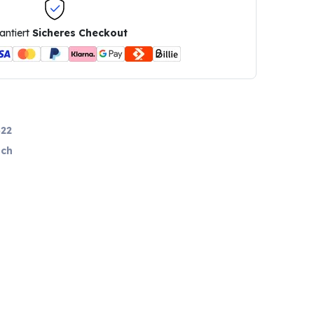
antiert
Sicheres Checkout
22
ch