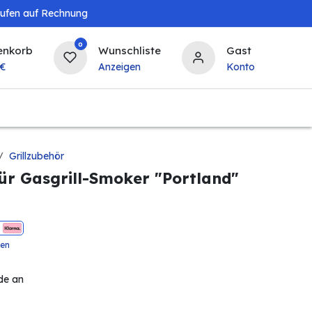
aufen auf Rechnung
0
enkorb
Wunschliste
Gast
€
Anzeigen
Konto
Baby & Kind
Tierbedarf
Bierzapfanlagen & 
Grillzubehör
r Gasgrill-Smoker "Portland"
ten
de an