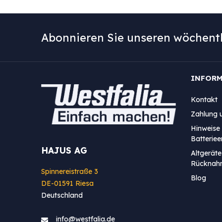
Abonnieren Sie unseren wöchentl
INFOR
Kontakt
Zahlung 
Hinweise 
Batterie
HAJUS AG
Altgeräte
Rücknah
Spinnereistraße 3
Blog
DE-01591 Riesa
Deutschland
info@westfa​lia.de