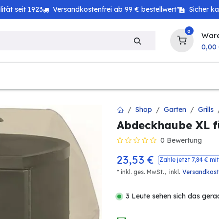
tät seit 1923
Versandkostenfrei ab 99 € bestellwert*
Sicher k
0
War
0,00
zeug
Technik
Haushalt
Landwirtschaft
Shop
Garten
Grills
Abdeckhaube XL fü
0 Bewertung
23,53
€
Zahle jetzt
7,84
€ mit
.
* inkl. ges. MwSt.,
inkl
Versandkos
3 Leute sehen sich das gera