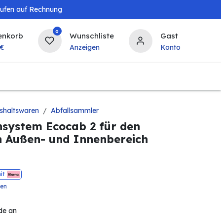
aufen auf Rechnung
0
enkorb
Wunschliste
Gast
€
Anzeigen
Konto
Baby & Kind
Tierbedarf
Bierzapfanlagen & 
shaltswaren
Abfallsammler
nsystem Ecocab 2 für den
n Außen- und Innenbereich
it
ten
de an