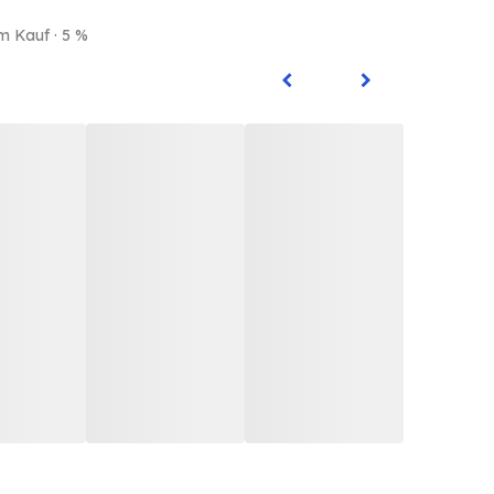
m Kauf · 5 %