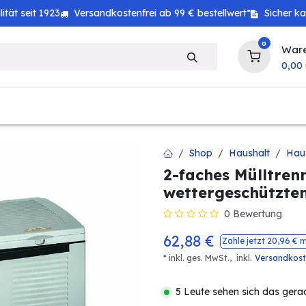
tät seit 1923
Versandkostenfrei ab 99 € bestellwert*
Sicher k
0
War
0,00
zeug
Technik
Haushalt
Landwirtschaft
Shop
Haushalt
Hau
2-faches Mülltren
wettergeschützte
0 Bewertung
62,88
€
Zahle jetzt
20,96
€ m
.
* inkl. ges. MwSt.,
inkl
Versandkos
5 Leute sehen sich das gera