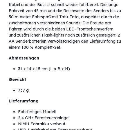
Kabel und der Bus ist schnell wieder fahrbereit. Die lange
Fahrzeit von 45 min und die Reichweite des Senders bis zu
50 m bietet Fahrspaß mit Tatü-Tata, ausgelöst durch die
zuschaltbaren verschiedenen Sounds. Die Freude am
Fahren wird durch die beiden LED-Frontscheinwerfern
und zusätzlichen Flash-lights noch zusätzlich gesteigert. 2
AA Senderbatterien vervollständigen den Lieferumfang zu
einem 100 % Komplett-Set.
Abmessungen
31 x 14 x 15 cm (L x B x H)
Gewicht
737 g
Lieferumfang
Fahrfertiges Modell
2,4 GHz Fernsteueranlage
NiMH Fahrakku verbaut
USB-Ladekabel am Fahrzeug verbaut