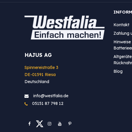
INFOR
Kontakt
Zahlung 
Hinweise 
Batterie
HAJUS AG
Altgeräte
Rücknah
Spinnereistraße 3
Blog
DE-01591 Riesa
Deutschland
info@westfa​lia.de
05151 87 798 12