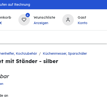
aufen auf Rechnung
0
enkorb
Wunschliste
Gast
€
Anzeigen
Konto
Baby & Kind
Tierbedarf
Bierzapfanlagen & 
henhelfer, Kochzubehör
Küchenmesser, Sparschäler
et mit Ständer - silber
gbar
ten
de an