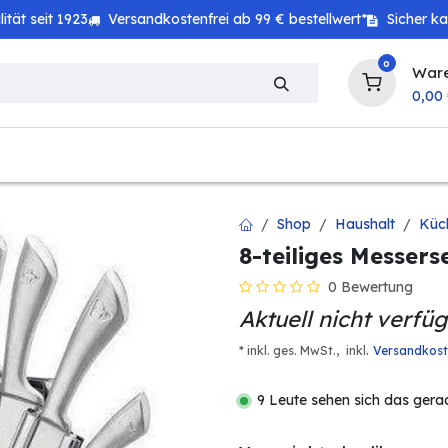
tät seit 1923
Versandkostenfrei ab 99 € bestellwert*
Sicher k
0
War
0,00
zeug
Technik
Haushalt
Landwirtschaft
Shop
Haushalt
Küc
8-teiliges Messers
0 Bewertung
Aktuell nicht verfü
.
* inkl. ges. MwSt.,
inkl
Versandkos
9 Leute sehen sich das gera