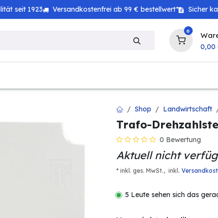
tät seit 1923
Versandkostenfrei ab 99 € bestellwert*
Sicher k
0
War
0,00
zeug
Technik
Haushalt
Landwirtschaft
Shop
Landwirtschaft
Trafo-Drehzahlstel
0 Bewertung
Aktuell nicht verfü
.
* inkl. ges. MwSt.,
inkl
Versandkos
5 Leute sehen sich das gera