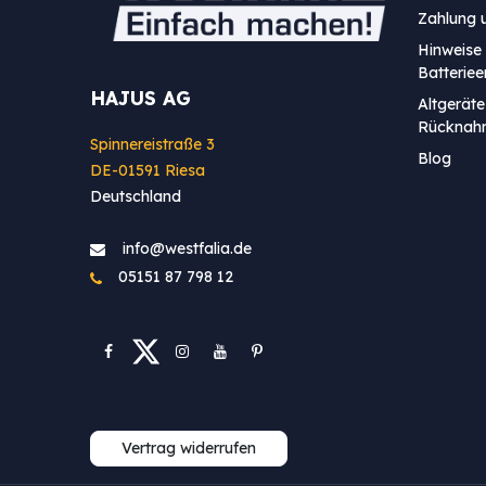
Zahlung 
Hinweise 
Batterie
HAJUS AG
Altgeräte
Rücknah
Spinnereistraße 3
Blog
DE-01591 Riesa
Deutschland
info@westfa​lia.de
05151 87 798 12
Vertrag widerrufen