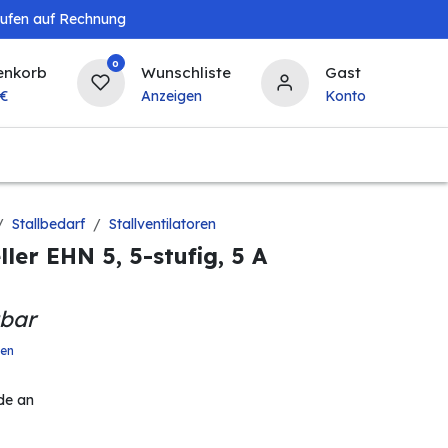
aufen auf Rechnung
0
enkorb
Wunschliste
Gast
€
Anzeigen
Konto
Baby & Kind
Tierbedarf
Bierzapfanlagen & 
Stallbedarf
Stallventilatoren
ler EHN 5, 5-stufig, 5 A
gbar
ten
de an