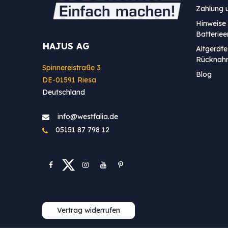
Zahlung 
Hinweise 
Batterie
HAJUS AG
Altgeräte
Rücknah
Spinnereistraße 3
Blog
DE-01591 Riesa
Deutschland
info@westfa​lia.de
05151 87 798 12
Vertrag widerrufen