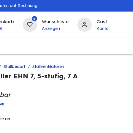
aufen auf Rechnung
0
enkorb
Wunschliste
Gast
€
Anzeigen
Konto
Baby & Kind
Tierbedarf
Bierzapfanlagen & 
Stallbedarf
Stallventilatoren
ler EHN 7, 5-stufig, 7 A
gbar
ten
de an