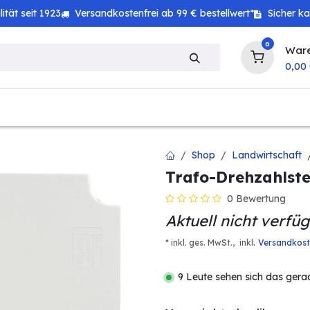
tät seit 1923
Versandkostenfrei ab 99 € bestellwert*
Sicher k
0
War
0,00
zeug
Technik
Haushalt
Landwirtschaft
Shop
Landwirtschaft
Trafo-Drehzahlstel
0 Bewertung
Aktuell nicht verfü
.
* inkl. ges. MwSt.,
inkl
Versandkos
9 Leute sehen sich das gera