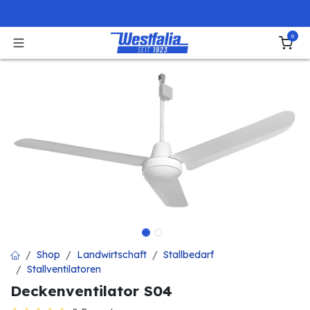
Zum Inhalt springen
0
Shop
Landwirtschaft
Stallbedarf
Stallventilatoren
Deckenventilator S04