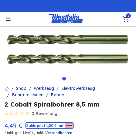
Zum Inhalt springen
0
Shop
Werkzeug
Elektrowerkzeug
Bohrmaschinen
Bohrer
2 Cobalt Spiralbohrer 8,5 mm
0 Bewertung
4,49
€
Zahle jetzt
1,50
€ mit
.
* inkl. ges. MwSt.,
inkl
Versandkosten