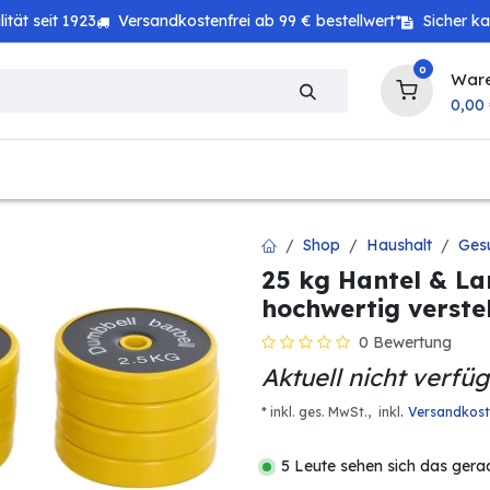
tät seit 1923
Versandkostenfrei ab 99 € bestellwert*
Sicher k
0
War
0,00
zeug
Technik
Haushalt
Landwirtschaft
Shop
Haushalt
Ges
25 kg Hantel & L
hochwertig verstel
0 Bewertung
Aktuell nicht verfü
.
* inkl. ges. MwSt.,
inkl
Versandkos
5 Leute sehen sich das gera