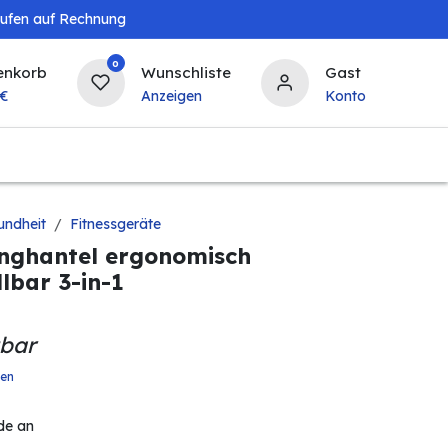
aufen auf Rechnung
0
enkorb
Wunschliste
Gast
€
Anzeigen
Konto
Baby & Kind
Tierbedarf
Bierzapfanlagen & 
undheit
Fitnessgeräte
anghantel ergonomisch
lbar 3-in-1
gbar
ten
de an