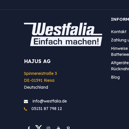
INFOR
Kontakt
Zahlung 
Hinweise 
Batterie
HAJUS AG
Altgeräte
Rücknah
Spinnereistraße 3
Blog
DE-01591 Riesa
Deutschland
info@westfa​lia.de
05151 87 798 12