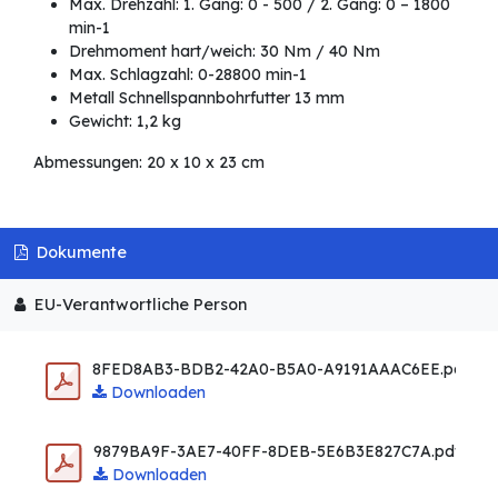
Max. Drehzahl: 1. Gang: 0 - 500 / 2. Gang: 0 – 1800
min-1
Drehmoment hart/weich: 30 Nm / 40 Nm
Max. Schlagzahl: 0-28800 min-1
Metall Schnellspannbohrfutter 13 mm
Gewicht: 1,2 kg
Abmessungen: 20 x 10 x 23 cm
Dokumente
EU-Verantwortliche Person
8FED8AB3-BDB2-42A0-B5A0-A9191AAAC6EE.pdf
Downloaden
9879BA9F-3AE7-40FF-8DEB-5E6B3E827C7A.pdf
Downloaden