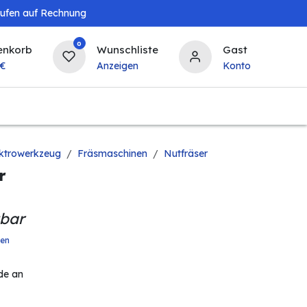
aufen auf Rechnung
0
enkorb
Wunschliste
Gast
€
Anzeigen
Konto
Baby & Kind
Tierbedarf
Bierzapfanlagen & 
ektrowerkzeug
Fräsmaschinen
Nutfräser
r
gbar
ten
de an