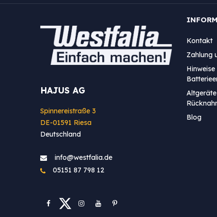
INFOR
Kontakt
Zahlung 
Hinweise 
Batterie
HAJUS AG
Altgeräte
Rücknah
Spinnereistraße 3
Blog
DE-01591 Riesa
Deutschland
info@westfa​lia.de
05151 87 798 12