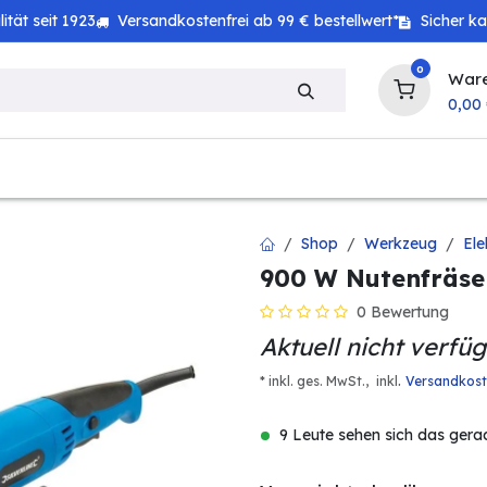
tät seit 1923
Versandkostenfrei ab 99 € bestellwert*
Sicher k
0
War
0,00
zeug
Technik
Haushalt
Landwirtschaft
Shop
Werkzeug
El
900 W Nutenfräse
0 Bewertung
Aktuell nicht verfü
.
* inkl. ges. MwSt.,
inkl
Versandkos
9 Leute sehen sich das gera