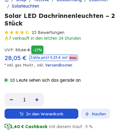
Solarleuchten
Solar LED Dachrinnenleuchten – 2
Stück
23 Bewertungen
7 verkauft in den letzten 24 Stunden
UVP:
33,66
€
-17%
28,05
€
Zahle jetzt
9,35
€ mit
.
* inkl. ges. MwSt.,
inkl
Versandkosten
10 Leute sehen sich das gerade an
In den Warenkorb
Kaufen
1,40
€ Cashback
mit diesem Kauf · 5 %