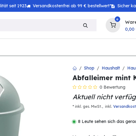
tät seit 1923
Versandkostenfrei ab 99 € bestellwert*
Sicher k
0
War
0,00
zeug
Technik
Haushalt
Landwirtschaft
Shop
Haushalt
Hau
Abfalleimer mint 
0 Bewertung
Aktuell nicht verfü
.
* inkl. ges. MwSt.,
inkl
Versandkos
8 Leute sehen sich das gera