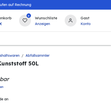
aufen auf Rechnung
0
enkorb
Wunschliste
Gast
€
Anzeigen
Konto
Baby & Kind
Tierbedarf
Bierzapfanlagen & 
shaltswaren
Abfallsammler
Kunststoff 50L
gbar
ten
de an