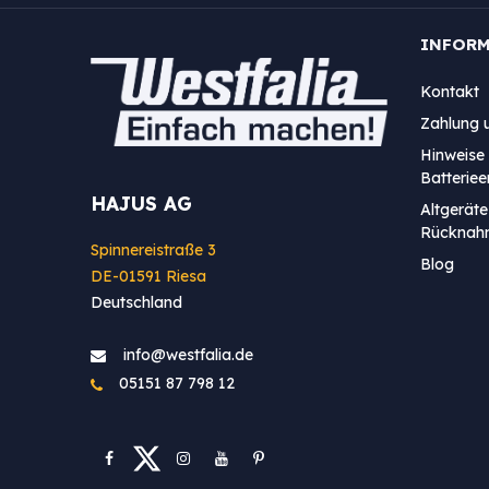
INFOR
Kontakt
Zahlung 
Hinweise 
Batterie
HAJUS AG
Altgeräte
Rücknah
Spinnereistraße 3
Blog
DE-01591 Riesa
Deutschland
info@westfa​lia.de
05151 87 798 12