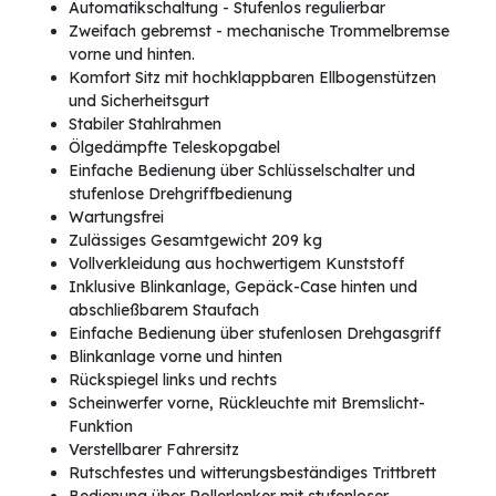
Automatikschaltung - Stufenlos regulierbar
Zweifach gebremst - mechanische Trommelbremse
vorne und hinten.
Komfort Sitz mit hochklappbaren Ellbogenstützen
und Sicherheitsgurt
Stabiler Stahlrahmen
Ölgedämpfte Teleskopgabel
Einfache Bedienung über Schlüsselschalter und
stufenlose Drehgriffbedienung
Wartungsfrei
Zulässiges Gesamtgewicht 209 kg
Vollverkleidung aus hochwertigem Kunststoff
Inklusive Blinkanlage, Gepäck-Case hinten und
abschließbarem Staufach
Einfache Bedienung über stufenlosen Drehgasgriff
Blinkanlage vorne und hinten
Rückspiegel links und rechts
Scheinwerfer vorne, Rückleuchte mit Bremslicht-
Funktion
Verstellbarer Fahrersitz
Rutschfestes und witterungsbeständiges Trittbrett
Bedienung über Rollerlenker mit stufenloser