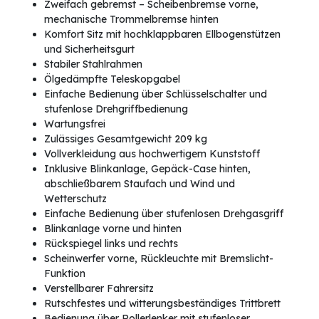
Zweifach gebremst – Scheibenbremse vorne,
mechanische Trommelbremse hinten
Komfort Sitz mit hochklappbaren Ellbogenstützen
und Sicherheitsgurt
Stabiler Stahlrahmen
Ölgedämpfte Teleskopgabel
Einfache Bedienung über Schlüsselschalter und
stufenlose Drehgriffbedienung
Wartungsfrei
Zulässiges Gesamtgewicht 209 kg
Vollverkleidung aus hochwertigem Kunststoff
Inklusive Blinkanlage, Gepäck-Case hinten,
abschließbarem Staufach und Wind und
Wetterschutz
Einfache Bedienung über stufenlosen Drehgasgriff
Blinkanlage vorne und hinten
Rückspiegel links und rechts
Scheinwerfer vorne, Rückleuchte mit Bremslicht-
Funktion
Verstellbarer Fahrersitz
Rutschfestes und witterungsbeständiges Trittbrett
Bedienung über Rollerlenker mit stufenloser