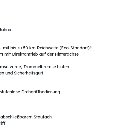
rfahren
- mit bis zu 50 km Reichweite (Eco-Standart)*
 mit Direktantrieb auf der Hinterachse
emse vorne, Trommelbremse hinten
n und Sicherheitsgurt
stufenlose Drehgriffbedienung
d abschließbarem Staufach
iff