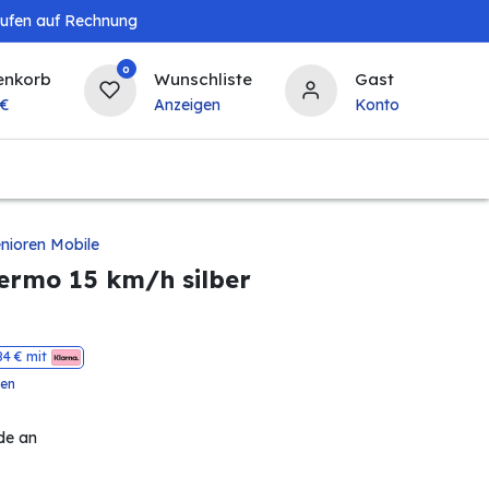
aufen auf Rechnung
0
enkorb
Wunschliste
Gast
€
Anzeigen
Konto
Baby & Kind
Tierbedarf
Bierzapfanlagen & 
nioren Mobile
ermo 15 km/h silber
84
€ mit
ten
de an