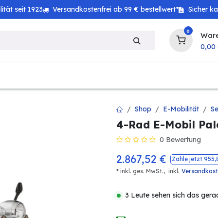
tät seit 1923
Versandkostenfrei ab 99 € bestellwert*
Sicher k
0
War
0,00
zeug
Technik
Haushalt
Landwirtschaft
Shop
E-Mobilität
Se
4-Rad E-Mobil Pal
0 Bewertung
2.867,52
€
Zahle jetzt
955,
.
* inkl. ges. MwSt.,
inkl
Versandkos
3 Leute sehen sich das gera