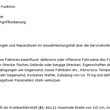
-Funktion
tt
ehgriffbedienung
gen und Reparaturen im Gewährleistungsfall über die Servicehotline
 Faktoren beeinflusst: defensive oder offensive Fahrweise des Fah
Strecke: flaches Gelände oder bergige Strecken, Eigenschaften de
bedingungen wie Gegenwind, nasse Fahrbahn etc., Klima bzw. Tempera
kein Gegenwind, trockenes Wetter, Zuladung von ca. 70 kg und defe
negativen Parametern stark verkürzen.
 Gilt als Krankenfahrstuhl ($4, Abs.2): maximale Breite von 110 cm