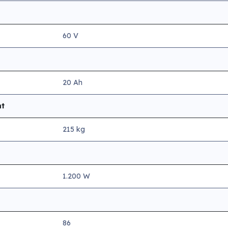
60 V
20 Ah
ht
215 kg
1.200 W
86