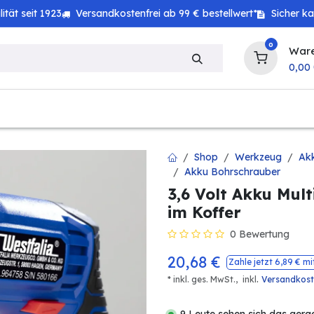
tät seit 1923
Versandkostenfrei ab 99 € bestellwert*
Sicher k
0
War
0,00
zeug
Technik
Haushalt
Landwirtschaft
Shop
Werkzeug
Ak
Akku Bohrschrauber
3,6 Volt Akku Mult
im Koffer
0 Bewertung
20,68
€
Zahle jetzt
6,89
€ mi
.
* inkl. ges. MwSt.,
inkl
Versandkos