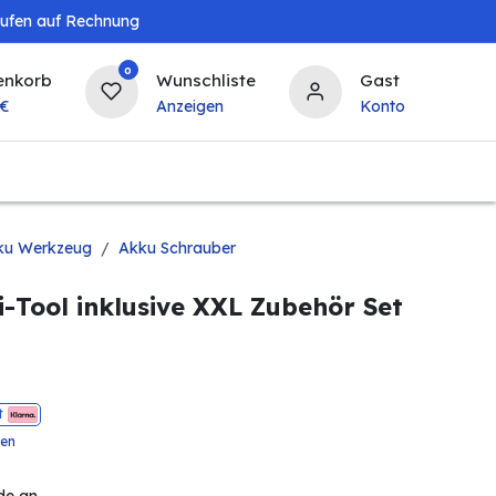
aufen auf Rechnung
0
enkorb
Wunschliste
Gast
€
Anzeigen
Konto
Baby & Kind
Tierbedarf
Bierzapfanlagen & 
ku Werkzeug
Akku Schrauber
i-Tool inklusive XXL Zubehör Set
t
ten