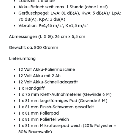
Ladezeit: 1 Stunde
Akku-Betriebszeit: max. 1 Stunde (ohne Last)
Geräuschpegel: LwA: 81 dB(A), KwA: 3 dB(A)/ LpA:
70 dB(A), KpA: 3 dB(A)
Vibration: P=1,43 m/s², K=1,5 m/s²
Abmessungen (L X Ø): 26 cm x 5,5 cm
Gewicht: ca. 800 Gramm
Lieferumfang
12 Volt Akku-Poliermaschine
12 Volt Akku mit 2 Ah
12 Volt Akku-Schnellladegerät
1 x Handgriff
1 x 75 mm Klett-Aufnahmeteller (Gewinde 6 M)
1 x 81 mm kegelförmiges Pad (Gewinde 6 M)
1 x 81 mm Finish-Schwamm gewaffelt
1 x 81 mm Polierpad
1 x 81 mm Polierfell weich
1 x 81 mm Mikrofaserpad weich (20% Polyester +
80% Baumwolle)