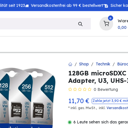
tät seit 1923
Versandkostenfrei ab 99 € bestellwert*
Sicher k
0
War
0,00
zeug
Technik
Haushalt
Landwirtschaft
Shop
Technik
Büroa
128GB microSDXC 
Adapter, U3, UHS-
0 Bewertung
11,70
€
Zahle jetzt
3,90
€ mi
.
* inkl. ges. MwSt.,
inkl
Versandkos
6 Leute sehen sich das gera