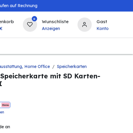
aufen auf Rechnung
0
enkorb
Wunschliste
Gast
€
Anzeigen
Konto
Baby & Kind
Tierbedarf
Bierzapfanlagen & 
usstattung, Home Office
Speicherkarten
Speicherkarte mit SD Karten-
I
t
ten
de an