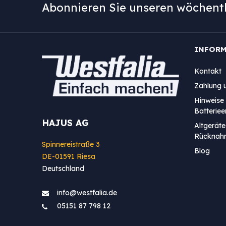
Abonnieren Sie unseren wöchentl
INFOR
Kontakt
Zahlung 
Hinweise 
Batterie
HAJUS AG
Altgeräte
Rücknah
Spinnereistraße 3
Blog
DE-01591 Riesa
Deutschland
info@westfa​lia.de
05151 87 798 12