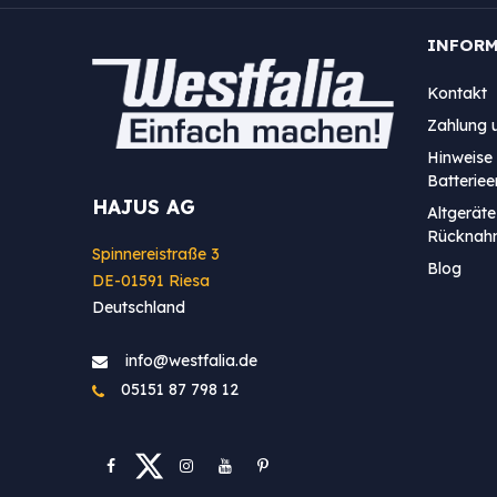
INFOR
Kontakt
Zahlung 
Hinweise 
Batterie
HAJUS AG
Altgeräte
Rücknah
Spinnereistraße 3
Blog
DE-01591 Riesa
Deutschland
info@westfa​lia.de
05151 87 798 12