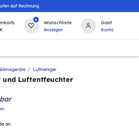
aufen auf Rechnung
0
enkorb
Wunschliste
Gast
€
Anzeigen
Konto
Baby & Kind
Tierbedarf
Bierzapfanlagen & 
klimageräte
Luftreiniger
r und Luftentfeuchter
gbar
ten
de an