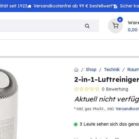
tät seit 1923
Versandkostenfrei ab 99 € bestellwert*
Sicher k
0
War
0,00
zeug
Technik
Haushalt
Landwirtschaft
Shop
Technik
Raum
2-in-1-Luftreinige
0 Bewertung
Aktuell nicht verfü
.
* inkl. ges. MwSt.,
inkl
Versandkos
3 Leute sehen sich das gera