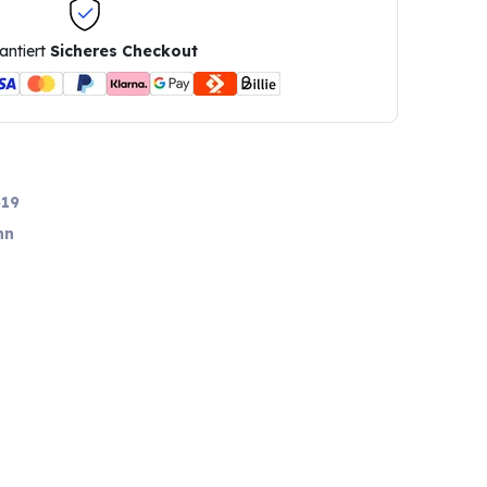
antiert
Sicheres Checkout
19
nn