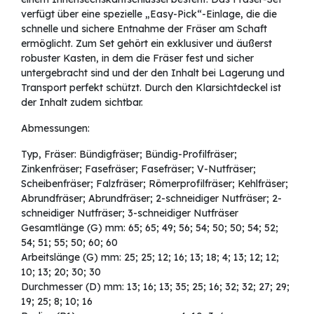
verfügt über eine spezielle „Easy-Pick“-Einlage, die die
schnelle und sichere Entnahme der Fräser am Schaft
ermöglicht. Zum Set gehört ein exklusiver und äußerst
robuster Kasten, in dem die Fräser fest und sicher
untergebracht sind und der den Inhalt bei Lagerung und
Transport perfekt schützt. Durch den Klarsichtdeckel ist
der Inhalt zudem sichtbar.
Abmessungen:
Typ, Fräser: Bündigfräser; Bündig-Profilfräser;
Zinkenfräser; Fasefräser; Fasefräser; V-Nutfräser;
Scheibenfräser; Falzfräser; Römerprofilfräser; Kehlfräser;
Abrundfräser; Abrundfräser; 2-schneidiger Nutfräser; 2-
schneidiger Nutfräser; 3-schneidiger Nutfräser
Gesamtlänge (G) mm: 65; 65; 49; 56; 54; 50; 50; 54; 52;
54; 51; 55; 50; 60; 60
Arbeitslänge (G) mm: 25; 25; 12; 16; 13; 18; 4; 13; 12; 12;
10; 13; 20; 30; 30
Durchmesser (D) mm: 13; 16; 13; 35; 25; 16; 32; 32; 27; 29;
19; 25; 8; 10; 16