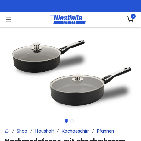
Zum Inhalt springen
0
Shop
Haushalt
Kochgeschirr
Pfannen
Hochrandpfanne mit abnehmbarem