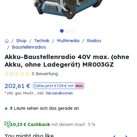
Shop
Technik
Multimedia
Radios
Baustellenradios
Akku-Baustellenradio 40V max. (ohne
Akku, ohne Ladegerät) MR003GZ
0 Bewertung
202,61
€
Zahle jetzt
67,54
€ mit
.
* inkl. ges. MwSt.,
inkl
Versandkosten
8 Leute sehen sich das gerade an
10,13
€ Cashback
mit diesem Kauf · 5 %
You might also like