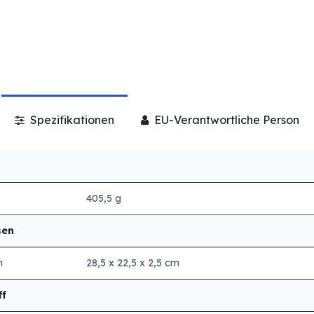
Spezifikationen
EU-Verantwortliche Person
405,5 g
sen
n
28,5 x 22,5 x 2,5 cm
ff