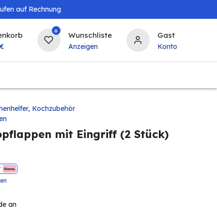
aufen auf Rechnung
0
enkorb
Wunschliste
Gast
€
Anzeigen
Konto
Baby & Kind
Tierbedarf
Bierzapfanlagen & 
henhelfer, Kochzubehör
en
flappen mit Eingriff (2 Stück)
t
ten
de an