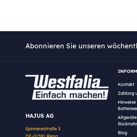
Abonnieren Sie unseren wöchentl
INFOR
Kontakt
Zahlung 
Hinweise 
Batterie
HAJUS AG
Altgeräte
Rücknah
Spinnereistraße 3
Blog
DE-01591 Riesa