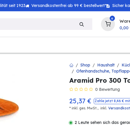
tät seit 1923
Versandkostenfrei ab 99 € bestellwert*
Sicher k
0
War
0,00
zeug
Technik
Haushalt
Landwirtschaft
Shop
Haushalt
Küc
Ofenhandschuhe, Topflapp
Aramid Pro 300 Top
0 Bewertung
25,37
€
Zahle jetzt
8,46
€ mi
.
* inkl. ges. MwSt.,
inkl
Versandkos
2 Leute sehen sich das gera