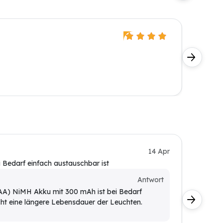
Detlef 
Die Größ
dass es 
Otto L.
14 Apr
 Bedarf einfach austauschbar ist
Mus ich 
Kunde
Antwort
AAA) NiMH Akku mit 300 mAh ist bei Bedarf
Für di
cht eine längere Lebensdauer der Leuchten.
einem 
bestmö