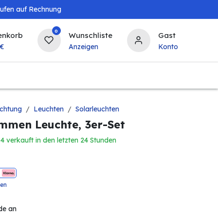
aufen auf Rechnung
0
enkorb
Wunschliste
Gast
€
Anzeigen
Konto
Baby & Kind
Tierbedarf
Bierzapfanlagen & 
chtung
Leuchten
Solarleuchten
mmen Leuchte, 3er-Set
4 verkauft in den letzten 24 Stunden
ten
de an