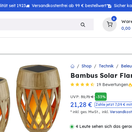
tät seit 1923
Versandkostenfrei ab 99 € bestellwert*
Sicher k
0
War
0,00
zeug
Technik
Haushalt
Landwirtschaft
Shop
Technik
Beleu
Bambus Solar Fla
19 Bewertungen
UVP:
31,71
€
-33%
21,28
€
Zahle jetzt
7,09
€ mit
.
* inkl. ges. MwSt.,
inkl
Versandkos
4 Leute sehen sich das gera