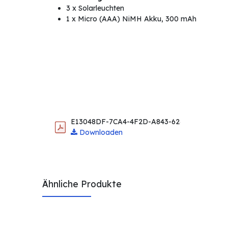
3 x Solarleuchten
1 x Micro (AAA) NiMH Akku, 300 mAh
E13048DF-7CA4-4F2D-A843-626D7F507F15.p
Downloaden
Ähnliche Produkte