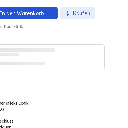
In den Warenkorb
Kaufen
m Kauf · 5 %
eneffekt Optik
Ds
schluss
tdauer