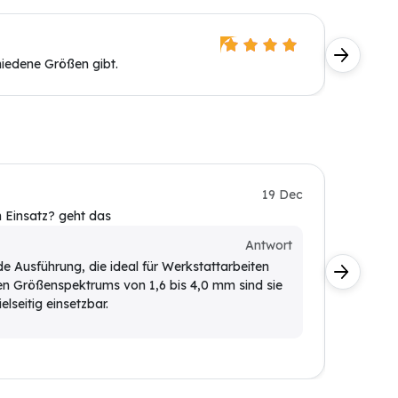
Wolfgan
chiedene Größen gibt.
Perfekt,
Kunde
19 Dec
n Einsatz? geht das
füR gArt
Kunde
Antwort
de Ausführung, die ideal für Werkstattarbeiten
Die Sp
ten Größenspektrums von 1,6 bis 4,0 mm sind sie
Repara
elseitig einsetzbar.
für an