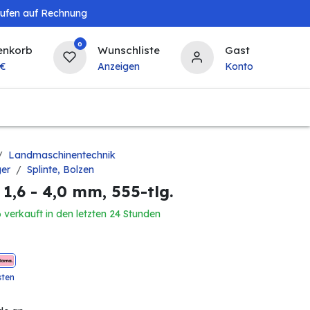
aufen auf Rechnung
0
enkorb
Wunschliste
Gast
€
Anzeigen
Konto
Baby & Kind
Tierbedarf
Bierzapfanlagen & 
Landmaschinentechnik
ger
Splinte, Bolzen
 1,6 - 4,0 mm, 555-tlg.
6 verkauft in den letzten 24 Stunden
sten