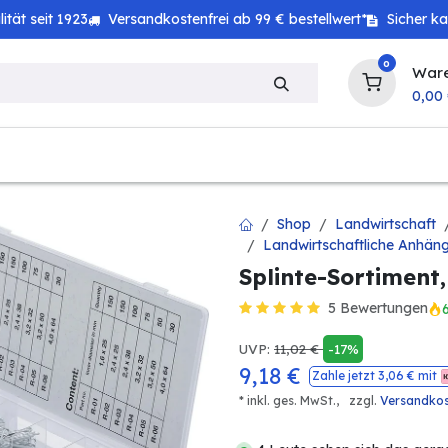
tät seit 1923
Versandkostenfrei ab 99 € bestellwert*
Sicher k
0
War
0,00
zeug
Technik
Haushalt
Landwirtschaft
Shop
Landwirtschaft
Landwirtschaftliche Anhän
Splinte-Sortiment,
5 Bewertungen
UVP:
11,02
€
-17%
9,18
€
Zahle jetzt
3,06
€ mit
* inkl. ges. MwSt.,
zzgl.
Versandko