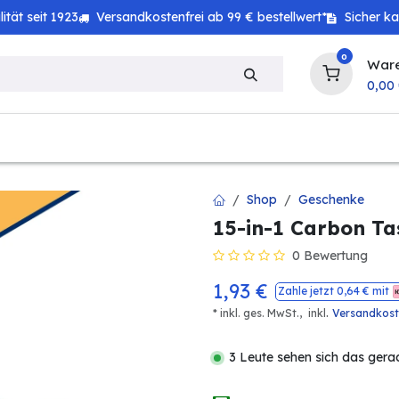
tät seit 1923
Versandkostenfrei ab 99 € bestellwert*
Sicher k
0
War
0,00
zeug
Technik
Haushalt
Landwirtschaft
Shop
Geschenke
15-in-1 Carbon T
0 Bewertung
1,93
€
Zahle jetzt
0,64
€ mit
.
* inkl. ges. MwSt.,
inkl
Versandkos
3 Leute sehen sich das gera