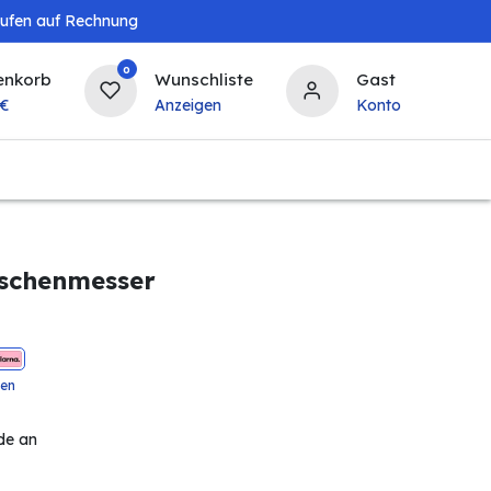
aufen auf Rechnung
0
enkorb
Wunschliste
Gast
€
Anzeigen
Konto
Baby & Kind
Tierbedarf
Bierzapfanlagen & 
aschenmesser
ten
de an