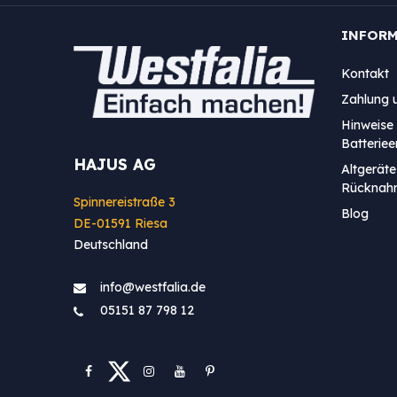
INFOR
Kontakt
Zahlung 
Hinweise 
Batterie
HAJUS AG
Altgeräte
Rücknah
Spinnereistraße 3
Blog
DE-01591 Riesa
Deutschland
info@westfa​lia.de
05151 87 798 12