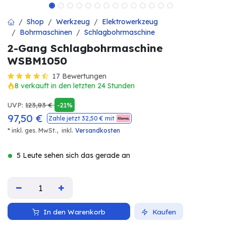
Shop
Werkzeug
Elektrowerkzeug
Bohrmaschinen
Schlagbohrmaschine
2-Gang Schlagbohrmaschine
WSBM1050
17 Bewertungen
8 verkauft in den letzten 24 Stunden
UVP:
123,83
€
-21%
97,50
€
Zahle jetzt
32,50
€ mit
.
* inkl. ges. MwSt.,
inkl
Versandkosten
5 Leute sehen sich das gerade an
In den Warenkorb
Kaufen