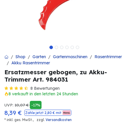
Shop
Garten
Gartenmaschinen
Rasentrimmer
Akku Rasentrimmer
Ersatzmesser gebogen, zu Akku-
Trimmer Art. 984031
8 Bewertungen
8 verkauft in den letzten 24 Stunden
UVP:
10,07
€
-17%
8,39
€
Zahle jetzt
2,80
€ mit
* inkl. ges. MwSt.,
zzgl.
Versandkosten