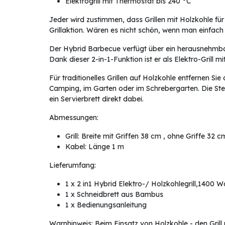
Elektrogrill mit Thermostat bis 240 °C
Jeder wird zustimmen, dass Grillen mit Holzkohle für
Grillaktion. Wären es nicht schön, wenn man einfach
Der Hybrid Barbecue verfügt über ein herausnehmbar
Dank dieser 2-in-1-Funktion ist er als Elektro-Grill 
Für traditionelles Grillen auf Holzkohle entfernen Si
Camping, im Garten oder im Schrebergarten. Die Stell
ein Servierbrett direkt dabei.
Abmessungen:
Grill: Breite mit Griffen 38 cm , ohne Griffe 32
Kabel: Länge 1 m
Lieferumfang:
1 x 2 in1 Hybrid Elektro-/ Holzkohlegrill,1400 W
1 x Schneidbrett aus Bambus
1 x Bedienungsanleitung
Warnhinweis: Beim Einsatz von Holzkohle - den Grill