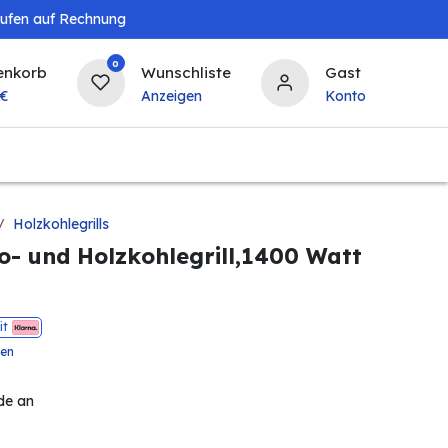
aufen auf Rechnung
0
enkorb
Wunschliste
Gast
€
Anzeigen
Konto
Baby & Kind
Tierbedarf
Bierzapfanlagen & 
Holzkohlegrills
ro- und Holzkohlegrill,1400 Watt
it
ten
de an