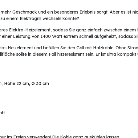
 mehr Geschmack und ein besonderes Erlebnis sorgt. Aber es ist nic
 zu einem Elektrogrill wechseln könnte?
es Elektro-Heizelement, sodass Sie ganz einfach zwischen einem E
mit einer Leistung von 1400 Watt extrem schnell aufgeheizt, sodass S
e das Heizelement und befüllen Sie den Grill mit Holzkohle. Ohne Stro
fläche sollte in diesem Fall hitzeresistent sein. Er ist ultra komp
 cm, Höhe 22 cm, Ø 30 cm
att
 nur im Freien verwenden! Die Kohle ganz auskühlen lassen.