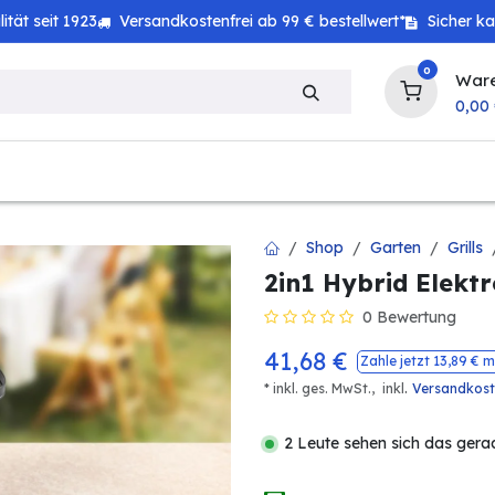
tät seit 1923
Versandkostenfrei ab 99 € bestellwert*
Sicher k
0
War
0,00
zeug
Technik
Haushalt
Landwirtschaft
Shop
Garten
Grills
2in1 Hybrid Elekt
0 Bewertung
41,68
€
Zahle jetzt
13,89
€ m
.
* inkl. ges. MwSt.,
inkl
Versandkos
2 Leute sehen sich das gera