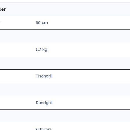
ser
r
30 cm
1,7 kg
Tischgrill
Rundgrill
schwarz