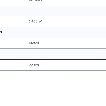
1.400 W
ff
Metall
22 cm