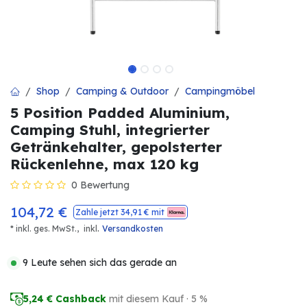
Shop
Camping & Outdoor
Campingmöbel
5 Position Padded Aluminium,
Camping Stuhl, integrierter
Getränkehalter, gepolsterter
Rückenlehne, max 120 kg
0 Bewertung
104,72
€
Zahle jetzt
34,91
€ mit
.
* inkl. ges. MwSt.,
inkl
Versandkosten
9 Leute sehen sich das gerade an
5,24
€ Cashback
mit diesem Kauf · 5 %