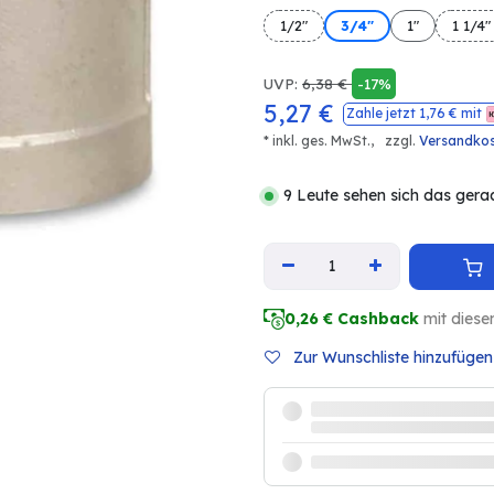
1/2"
3/4"
1"
1 1/4"
UVP:
6,38
€
-17%
5,27
€
Zahle jetzt
1,76
€ mit
* inkl. ges. MwSt.,
zzgl.
Versandko
9 Leute sehen sich das gera
0,26
€ Cashback
mit diese
Zur Wunschliste hinzufügen