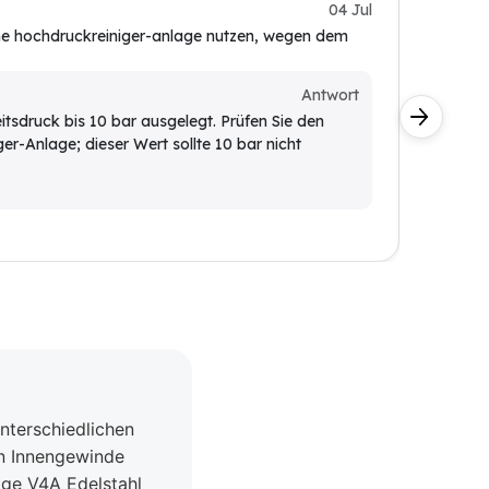
DIY-An
04 Jul
eine hochdruckreiniger-anlage nutzen, wegen dem
Für unte
Kunde
Antwort
Ja, die
beitsdruck bis 10 bar ausgelegt. Prüfen Sie den
unters
er-Anlage; dieser Wert sollte 10 bar nicht
Inneng
Seite.
unterschiedlichen
en Innengewinde
ige V4A Edelstahl