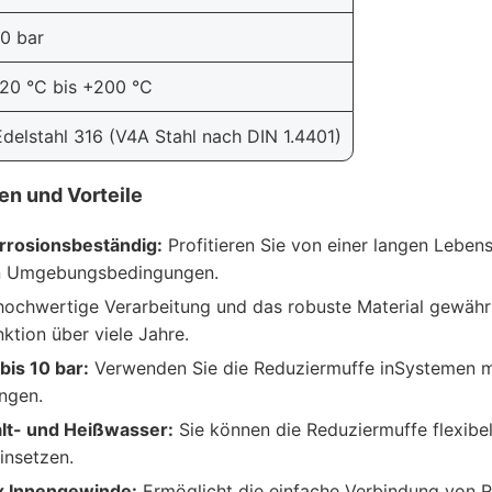
10 bar
-20 °C bis +200 °C
Edelstahl 316 (V4A Stahl nach DIN 1.4401)
en und Vorteile
orrosionsbeständig:
Profitieren Sie von einer langen Leben
en Umgebungsbedingungen.
ochwertige Verarbeitung und das robuste Material gewährl
ktion über viele Jahre.
bis 10 bar:
Verwenden Sie die Reduziermuffe inSystemen m
ngen.
alt- und Heißwasser:
Sie können die Reduziermuffe flexibel
nsetzen.
x Innengewinde:
Ermöglicht die einfache Verbindung von R