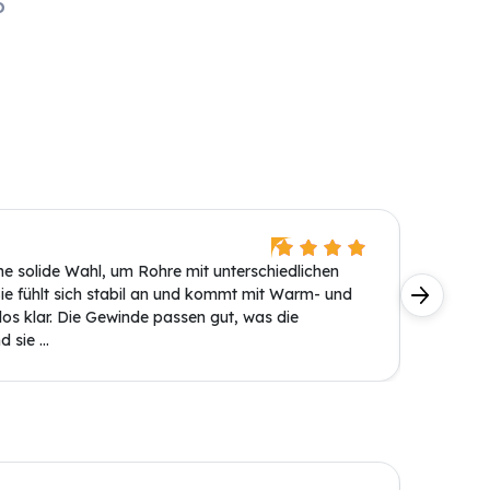
O
Knut Sc
ne solide Wahl, um Rohre mit unterschiedlichen
Dieser E
ie fühlt sich stabil an und kommt mit Warm- und
Größen z
s klar. Die Gewinde passen gut, was die
und der 
 sie ...
Kaltwass