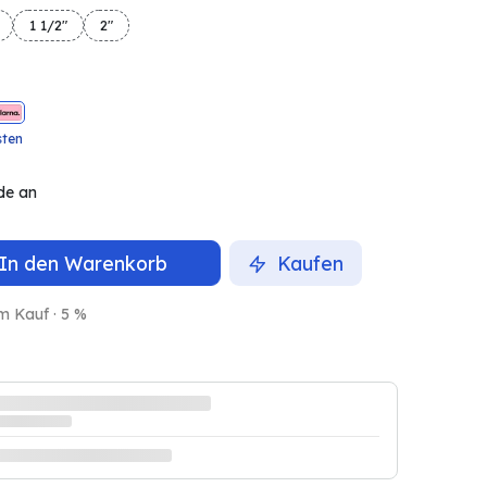
1 1/2"
2"
sten
de an
In den Warenkorb
Kaufen
m Kauf · 5 %