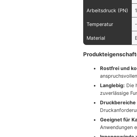
Arbeitsdruck (PN)
Temperatur
Material
Produkteigenschaft
Rostfrei und k
anspruchsvoll
Langlebig:
Die h
zuverlässige Fun
Druckbereiche 
Druckanforderu
Geeignet für K
Anwendungen ei
Innengewinde 