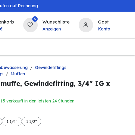
aufen auf Rechnung
0
enkorb
Wunschliste
Gast
€
Anzeigen
Konto
Baby & Kind
Tierbedarf
Bierzapfanlagen & 
nbewässerung
Gewindefittings
gs
Muffen
muffe, Gewindefitting, 3/4" IG x
15 verkauft in den letzten 24 Stunden
1 1/4"
1 1/2"