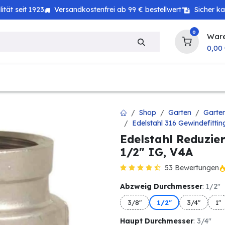
tät seit 1923
Versandkostenfrei ab 99 € bestellwert*
Sicher k
0
War
0,00
zeug
Technik
Haushalt
Landwirtschaft
Shop
Garten
Garte
Edelstahl 316 Gewindefittin
Edelstahl Reduzier
1/2" IG, V4A
53 Bewertungen
Abzweig Durchmesser
: 1/2"
3/8"
1/2"
3/4"
1"
Haupt Durchmesser
: 3/4"