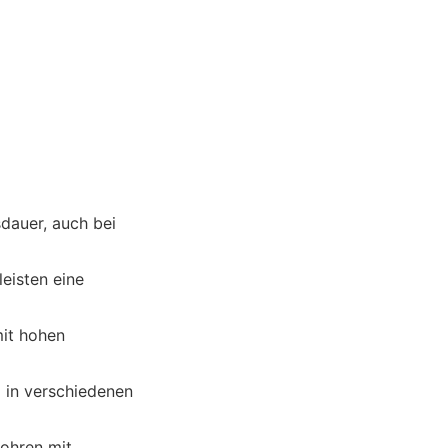
sdauer, auch bei
eisten eine
it hohen
 in verschiedenen
ohren mit