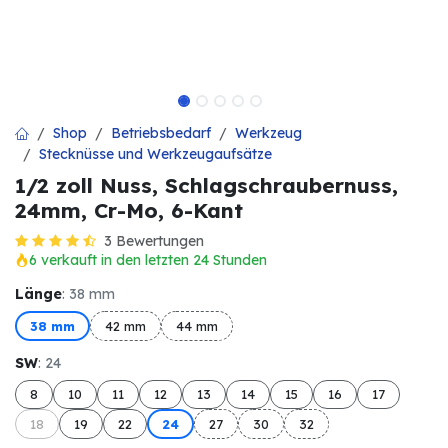
Shop
Betriebsbedarf
Werkzeug
Stecknüsse und Werkzeugaufsätze
1/2 zoll Nuss, Schlagschraubernuss,
24mm, Cr-Mo, 6-Kant
3 Bewertungen
6 verkauft in den letzten 24 Stunden
Länge
: 38 mm
38 mm
42 mm
44 mm
SW
: 24
8
10
11
12
13
14
15
16
17
18
19
22
24
27
30
32