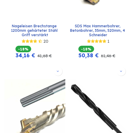
Nageleisen Brechstange 
SDS Max Hammerbohrer, 
1200mm gehärteter Stahl 
Betonbohrer, 35mm, 520mm, 4 
Griff verstärkt
Schneider
20
1
-18%
-18%
34,16
€
50,38
€
41,68
€
61,46
€