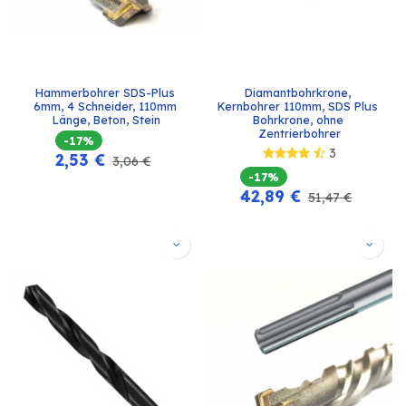
Hammerbohrer SDS-Plus 
Diamantbohrkrone, 
6mm, 4 Schneider, 110mm 
Kernbohrer 110mm, SDS Plus 
Länge, Beton, Stein
Bohrkrone, ohne 
Zentrierbohrer
-17%
3
2,53
€
3,06
€
-17%
42,89
€
51,47
€