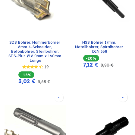
SDS Bohrer, Hammerbohrer 
HSS Bohrer 17mm, 
6mm 4-Schneider, 
Metallbohrer, Spiralbohrer 
Betonbohrer, Steinbohrer, 
DIN 338
SDS-Plus Ø 6,0mm x 160mm 
-20%
Länge
7,12
€
8,90
€
19
-18%
3,02
€
3,68
€