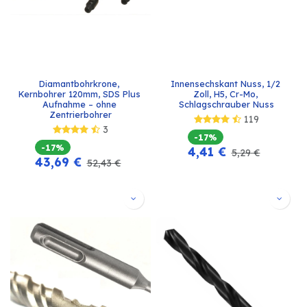
Diamantbohrkrone, 
Innensechskant Nuss, 1/2 
Kernbohrer 120mm, SDS Plus 
Zoll, H5, Cr-Mo, 
Aufnahme – ohne 
Schlagschrauber Nuss
Zentrierbohrer
119
3
-17%
-17%
4,41
€
5,29
€
43,69
€
52,43
€