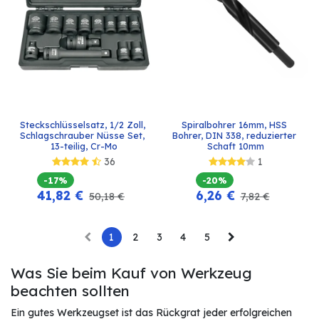
Steckschlüsselsatz, 1/2 Zoll, 
Spiralbohrer 16mm, HSS 
Schlagschrauber Nüsse Set, 
Bohrer, DIN 338, reduzierter 
13-teilig, Cr-Mo
Schaft 10mm
36
1
-17%
-20%
41,82
€
6,26
€
50,18
€
7,82
€
1
2
3
4
5
Was Sie beim Kauf von Werkzeug
beachten sollten
Ein gutes Werkzeugset ist das Rückgrat jeder erfolgreichen