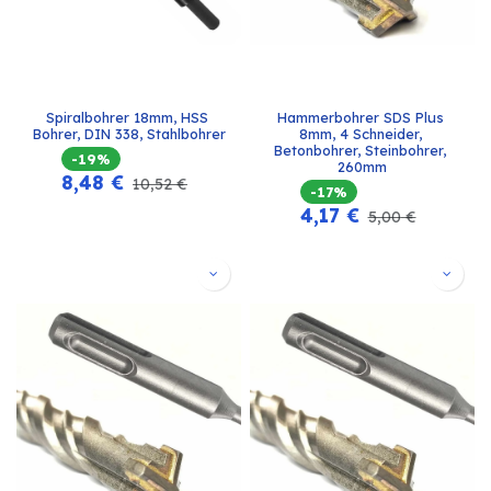
Spiralbohrer 18mm, HSS 
Hammerbohrer SDS Plus 
Bohrer, DIN 338, Stahlbohrer
8mm, 4 Schneider, 
Betonbohrer, Steinbohrer, 
-19%
260mm
8,48
€
10,52
€
-17%
4,17
€
5,00
€