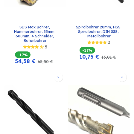
SDS Max Bohrer, 
Spiralbohrer 20mm, HSS 
Hammerbohrer, 35mm, 
Spiralbohrer, DIN 338, 
600mm, 4 Schneider, 
Metallbohrer
Betonbohrer
3
5
-17%
-17%
10,75
€
13,01
€
54,58
€
65,50
€