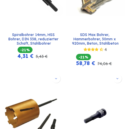
Spiralbohrer 14mm, HSS 
SDS Max Bohrer, 
Bohrer, DIN 338, reduzierter 
Hammerbohrer, 30mm x 
Schaft, Stahlbohrer
920mm, Beton, Stahlbeton
4
-21%
4,31
€
5,43
€
-21%
58,78
€
74,06
€