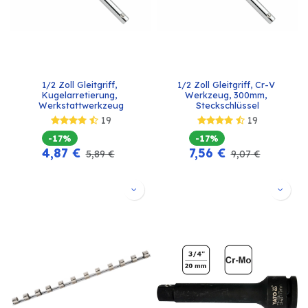
1/2 Zoll Gleitgriff, 
1/2 Zoll Gleitgriff, Cr-V 
Kugelarretierung, 
Werkzeug, 300mm, 
Werkstattwerkzeug
Steckschlüssel
19
19
-17%
-17%
4,87
€
7,56
€
5,89
€
9,07
€