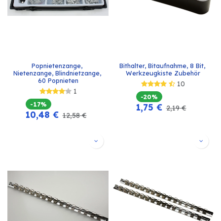
Popnietenzange, 
Bithalter, Bitaufnahme, 8 Bit, 
Nietenzange, Blindnietzange, 
Werkzeugkiste Zubehör
60 Popnieten
10
1
-20%
-17%
1,75
€
2,19
€
10,48
€
12,58
€