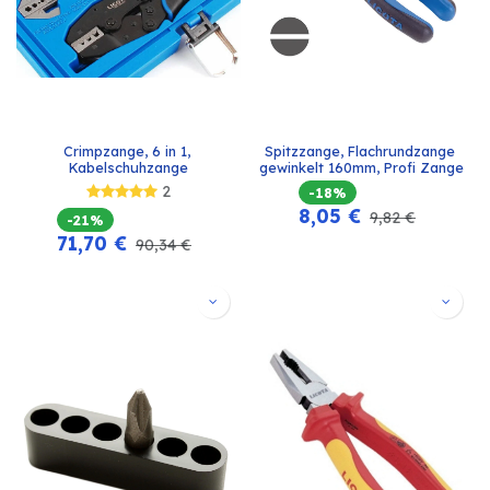
Crimpzange, 6 in 1, 
Spitzzange, Flachrundzange 
Kabelschuhzange
gewinkelt 160mm, Profi Zange
2
-18%
8,05
€
9,82
€
-21%
71,70
€
90,34
€