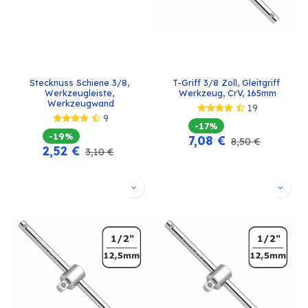
Stecknuss Schiene 3/8, 
T-Griff 3/8 Zoll, Gleitgriff 
Werkzeugleiste, 
Werkzeug, CrV, 165mm
Werkzeugwand
19
9
-17%
-19%
7,08
€
8,50
€
2,52
€
3,10
€