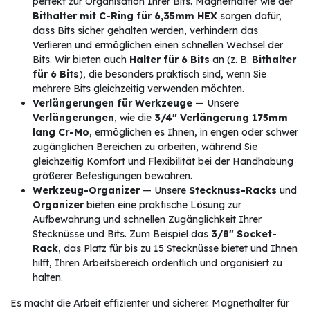
perfekt zur Organisation Ihrer Bits. Magnethalter wie der
Bithalter mit C-Ring für 6,35mm HEX
sorgen dafür,
dass Bits sicher gehalten werden, verhindern das
Verlieren und ermöglichen einen schnellen Wechsel der
Bits. Wir bieten auch
Halter für 6 Bits
an (z. B.
Bithalter
für 6 Bits
), die besonders praktisch sind, wenn Sie
mehrere Bits gleichzeitig verwenden möchten.
Verlängerungen für Werkzeuge
— Unsere
Verlängerungen
, wie die
3/4" Verlängerung 175mm
lang Cr-Mo
, ermöglichen es Ihnen, in engen oder schwer
zugänglichen Bereichen zu arbeiten, während Sie
gleichzeitig Komfort und Flexibilität bei der Handhabung
größerer Befestigungen bewahren.
Werkzeug-Organizer
— Unsere
Stecknuss-Racks
und
Organizer
bieten eine praktische Lösung zur
Aufbewahrung und schnellen Zugänglichkeit Ihrer
Stecknüsse und Bits. Zum Beispiel das
3/8" Socket-
Rack
, das Platz für bis zu 15 Stecknüsse bietet und Ihnen
hilft, Ihren Arbeitsbereich ordentlich und organisiert zu
halten.
Es macht die Arbeit effizienter und sicherer. Magnethalter für