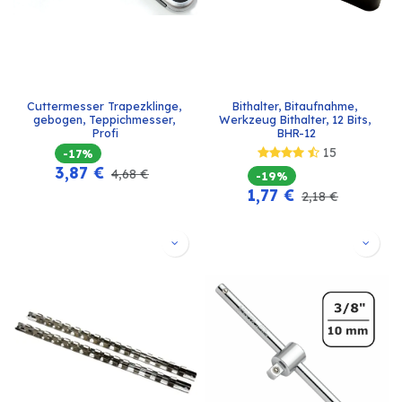
Cuttermesser Trapezklinge, 
Bithalter, Bitaufnahme, 
gebogen, Teppichmesser, 
Werkzeug Bithalter, 12 Bits, 
Profi
BHR-12
15
-17%
3,87
€
4,68
€
-19%
1,77
€
2,18
€