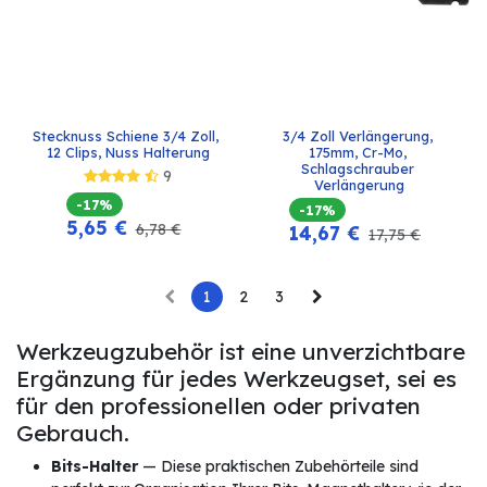
Stecknuss Schiene 3/4 Zoll, 
3/4 Zoll Verlängerung, 
12 Clips, Nuss Halterung
175mm, Cr-Mo, 
Schlagschrauber 
9
Verlängerung
-17%
-17%
5,65
€
6,78
€
14,67
€
17,75
€
1
2
3
Werkzeugzubehör ist eine unverzichtbare
Ergänzung für jedes Werkzeugset, sei es
für den professionellen oder privaten
Gebrauch.
Bits-Halter
— Diese praktischen Zubehörteile sind