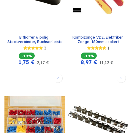
Bithalter 6 polig, 
Kombizange VDE, Elektriker 
Steckverbinder, Buchsenleiste
Zange, 180mm, isoliert
3
1
-19%
-19%
1,75
€
8,97
€
2,17
€
11,12
€