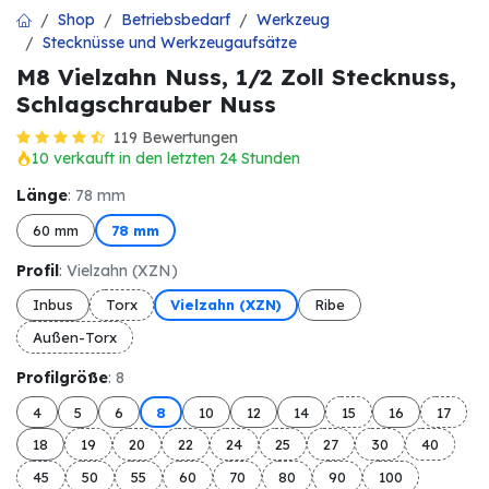
Shop
Betriebsbedarf
Werkzeug
Stecknüsse und Werkzeugaufsätze
M8 Vielzahn Nuss, 1/2 Zoll Stecknuss,
Schlagschrauber Nuss
119 Bewertungen
10 verkauft in den letzten 24 Stunden
Länge
: 78 mm
60 mm
78 mm
Profil
: Vielzahn (XZN)
Inbus
Torx
Vielzahn (XZN)
Ribe
Außen-Torx
Profilgröße
: 8
4
5
6
8
10
12
14
15
16
17
18
19
20
22
24
25
27
30
40
45
50
55
60
70
80
90
100