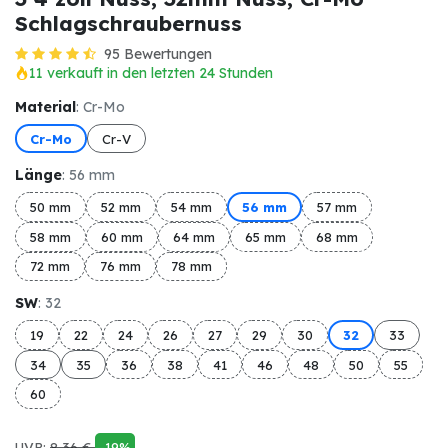
Schlagschraubernuss
95 Bewertungen
11 verkauft in den letzten 24 Stunden
Material
: Cr-Mo
Cr-Mo
Cr-V
Länge
: 56 mm
50 mm
52 mm
54 mm
56 mm
57 mm
58 mm
60 mm
64 mm
65 mm
68 mm
72 mm
76 mm
78 mm
SW
: 32
19
22
24
26
27
29
30
32
33
34
35
36
38
41
46
48
50
55
60
UVP:
8,36
€
-19%