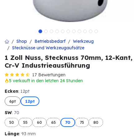
Shop
Betriebsbedarf
Werkzeug
Stecknüsse und Werkzeugaufsätze
1 Zoll Nuss, Stecknuss 70mm, 12-Kant,
Cr-V Industrieausführung
17 Bewertungen
5 verkauft in den letzten 24 Stunden
Ecken
: 12pt
6pt
12pt
SW
: 70
50
55
60
65
70
75
80
Länge
: 93 mm