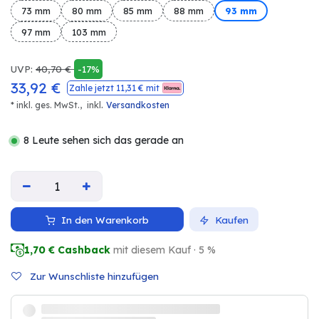
73 mm
80 mm
85 mm
88 mm
93 mm
97 mm
103 mm
UVP:
40,70
€
-17%
33,92
€
Zahle jetzt
11,31
€ mit
.
* inkl. ges. MwSt.,
inkl
Versandkosten
8 Leute sehen sich das gerade an
In den Warenkorb
Kaufen
1,70
€ Cashback
mit diesem Kauf · 5 %
Zur Wunschliste hinzufügen