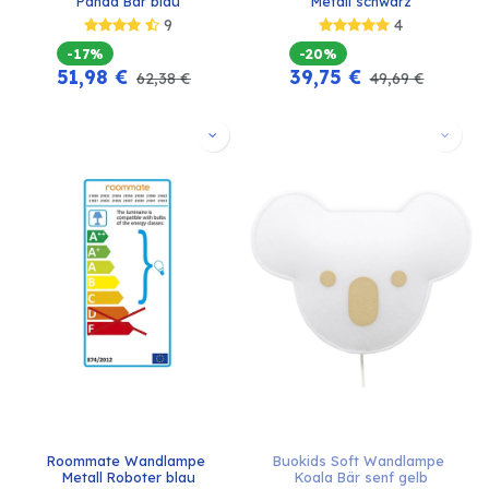
Panda Bär blau
Metall schwarz
9
4
-17%
-20%
51,98
€
39,75
€
62,38
€
49,69
€
Roommate Wandlampe 
Buokids Soft Wandlampe 
Metall Roboter blau
Koala Bär senf gelb