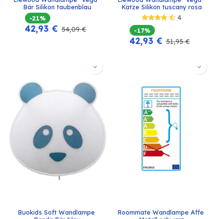
Bär Silikon taubenblau
Katze Silikon tuscany rosa
4
-21%
42,93
€
54,09
€
-17%
42,93
€
51,95
€
Buokids Soft Wandlampe 
Roommate Wandlampe Affe 