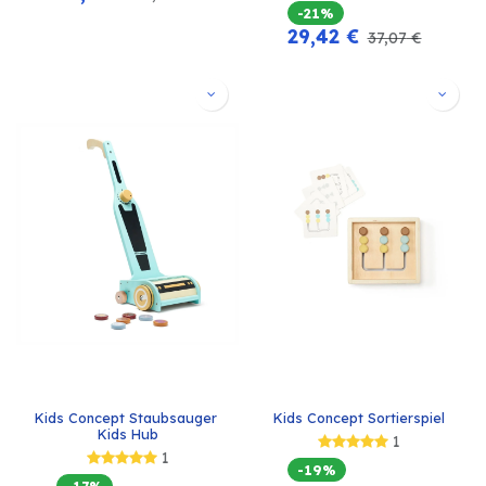
-21%
29,42
€
37,07
€
Kids Concept Staubsauger 
Kids Concept Sortierspiel
Kids Hub
1
1
-19%
-17%