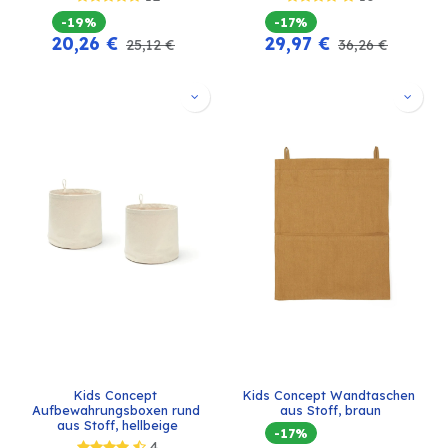
-19%
-17%
20,26
€
29,97
€
25,12
€
36,26
€
Kids Concept 
Kids Concept Wandtaschen 
Aufbewahrungsboxen rund 
aus Stoff, braun
aus Stoff, hellbeige
-17%
4