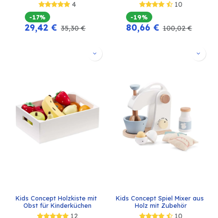
4
10
-17%
-19%
29,42
€
80,66
€
35,30
€
100,02
€
Kids Concept Holzkiste mit 
Kids Concept Spiel Mixer aus 
Obst für Kinderküchen
Holz mit Zubehör
12
10