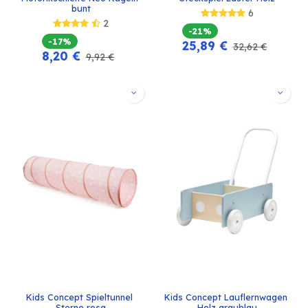
bunt
6
2
-21%
-17%
25,89
€
32,62
€
8,20
€
9,92
€
Kids Concept Spieltunnel 
Kids Concept Lauflernwagen 
Sterne rosa
Holz graublau