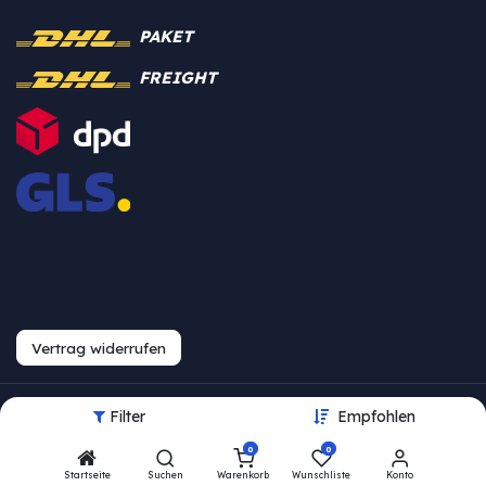
PAKET
FREIGHT
Vertrag widerrufen
Filter
Empfohlen
Urheberrecht © Westfalia
0
0
Bearbeite Einstellungen
Startseite
Suchen
Warenkorb
Wunschliste
Konto