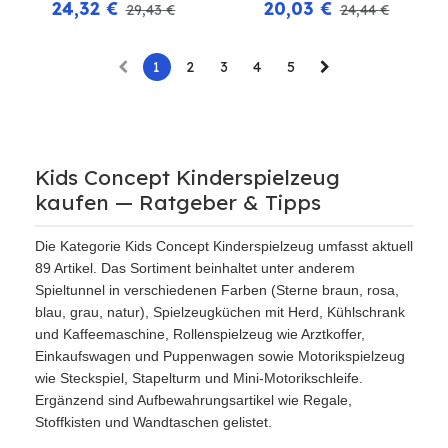
24,32
€
20,03
€
29,43
€
24,44
€
1
2
3
4
5
Kids Concept Kinderspielzeug
kaufen — Ratgeber & Tipps
Die Kategorie Kids Concept Kinderspielzeug umfasst aktuell
89 Artikel. Das Sortiment beinhaltet unter anderem
Spieltunnel in verschiedenen Farben (Sterne braun, rosa,
blau, grau, natur), Spielzeugküchen mit Herd, Kühlschrank
und Kaffeemaschine, Rollenspielzeug wie Arztkoffer,
Einkaufswagen und Puppenwagen sowie Motorikspielzeug
wie Steckspiel, Stapelturm und Mini-Motorikschleife.
Ergänzend sind Aufbewahrungsartikel wie Regale,
Stoffkisten und Wandtaschen gelistet.