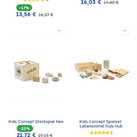
16,03
€
19,40
€
-17%
13,56
€
16,27
€
Kids Concept Steckspiel Neo
Kids Concept Spielset 
Lebensmittel Kids Hub
-20%
1
21,72
€
27,15
€