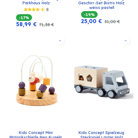
Parkhaus Holz
Geschirr-Set Bistro Holz 
weiss pastell
8
-19%
-17%
25,00
€
31,00
€
58,99
€
71,38
€
Kids Concept Mini 
Kids Concept Spielzeug 
Motorikschleife Neo Kugeln 
Steckspiel Laster Holz