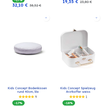
19,35
€
23,80
€
32,10
€
38,52
€
Kids Concept Bodenkissen 
Kids Concept Spielzeug 
rund 40cm, lila
Arztkoffer weiss
9
1
-17%
-18%