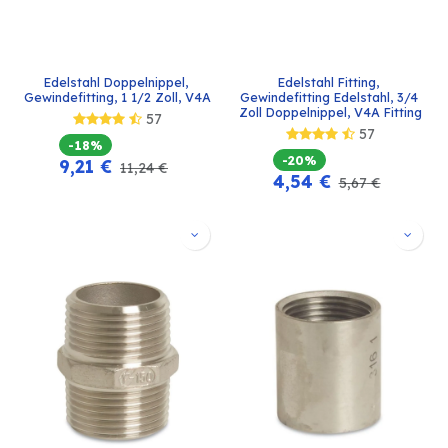
Edelstahl Doppelnippel, 
Edelstahl Fitting, 
Gewindefitting, 1 1/2 Zoll, V4A
Gewindefitting Edelstahl, 3/4 
Zoll Doppelnippel, V4A Fitting
57
57
-18%
-20%
9,21
€
11,24
€
4,54
€
5,67
€