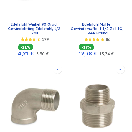
Edelstahl Winkel 90 Grad, 
Edelstahl Muffe, 
Gewindefitting Edelstahl, 1/2 
Gewindemuffe, 1 1/2 Zoll IG, 
Zoll
V4A Fitting
179
86
-21%
-17%
4,21
€
12,78
€
5,30
€
15,34
€