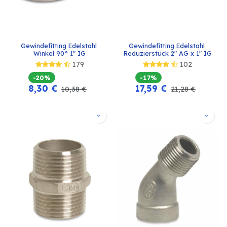
Gewindefitting Edelstahl 
Gewindefitting Edelstahl 
Winkel 90° 1" IG
Reduzierstück 2" AG x 1" IG
179
102
-20%
-17%
8,30
€
17,59
€
10,38
€
21,28
€