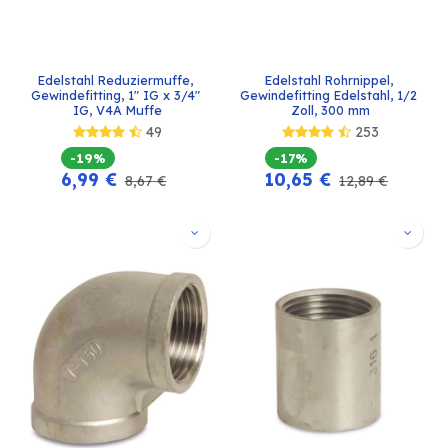
Edelstahl Reduziermuffe, 
Edelstahl Rohrnippel, 
Gewindefitting, 1" IG x 3/4" 
Gewindefitting Edelstahl, 1/2 
IG, V4A Muffe
Zoll, 300 mm
49
253
-19%
-17%
6,99
€
10,65
€
8,67
€
12,89
€