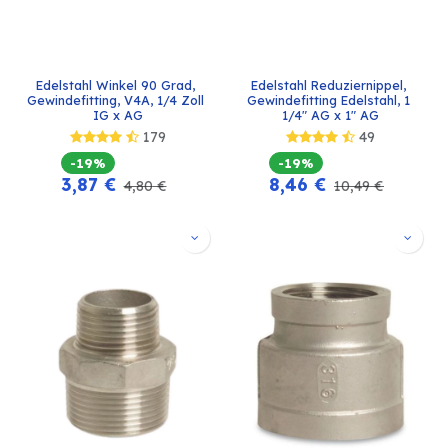
Edelstahl Winkel 90 Grad, 
Edelstahl Reduziernippel, 
Gewindefitting, V4A, 1/4 Zoll 
Gewindefitting Edelstahl, 1 
IG x AG
1/4" AG x 1" AG
179
49
-19%
-19%
3,87
€
8,46
€
4,80
€
10,49
€