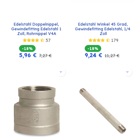
Edelstahl Doppelnippel, 
Edelstahl Winkel 45 Grad, 
Gewindefitting Edelstahl 1 
Gewindefitting Edelstahl, 1/4 
Zoll, Rohrnippel V4A
Zoll
57
179
-18%
-18%
5,96
€
9,24
€
7,27
€
11,27
€