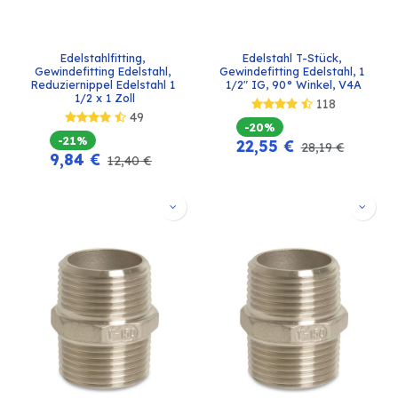
Edelstahlfitting, 
Edelstahl T-Stück, 
Gewindefitting Edelstahl, 
Gewindefitting Edelstahl, 1 
Reduziernippel Edelstahl 1 
1/2" IG, 90° Winkel, V4A
1/2 x 1 Zoll
118
49
-20%
-21%
22,55
€
28,19
€
9,84
€
12,40
€