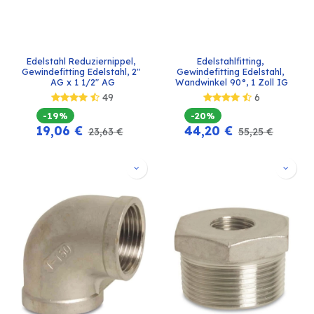
Edelstahl Reduziernippel, 
Edelstahlfitting, 
Gewindefitting Edelstahl, 2" 
Gewindefitting Edelstahl, 
AG x 1 1/2" AG
Wandwinkel 90°, 1 Zoll IG
49
6
-19%
-20%
19,06
€
44,20
€
23,63
€
55,25
€