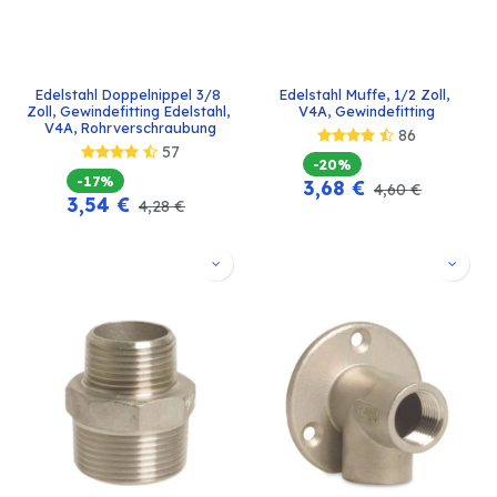
Edelstahl Doppelnippel 3/8 
Edelstahl Muffe, 1/2 Zoll, 
Zoll, Gewindefitting Edelstahl, 
V4A, Gewindefitting
V4A, Rohrverschraubung
86
57
-20%
-17%
3,68
€
4,60
€
3,54
€
4,28
€