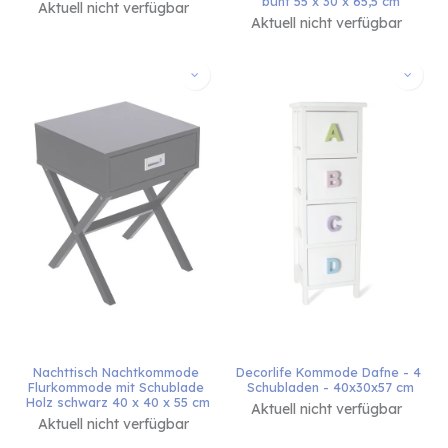
bunt 55 x 30 x 65,5 cm
Aktuell nicht verfügbar
Aktuell nicht verfügbar
Nachttisch Nachtkommode 
Decorlife Kommode Dafne - 4 
Flurkommode mit Schublade 
Schubladen - 40x30x57 cm
Holz schwarz 40 x 40 x 55 cm
Aktuell nicht verfügbar
Aktuell nicht verfügbar