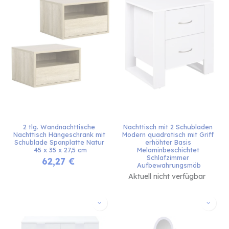
2 tlg. Wandnachttische 
Nachttisch mit 2 Schubladen 
Nachttisch Hängeschrank mit 
Modern quadratisch mit Griff 
Schublade Spanplatte Natur 
erhöhter Basis 
45 x 35 x 27,5 cm
Melaminbeschichtet 
Schlafzimmer 
62,27
€
Aufbewahrungsmöb
Aktuell nicht verfügbar