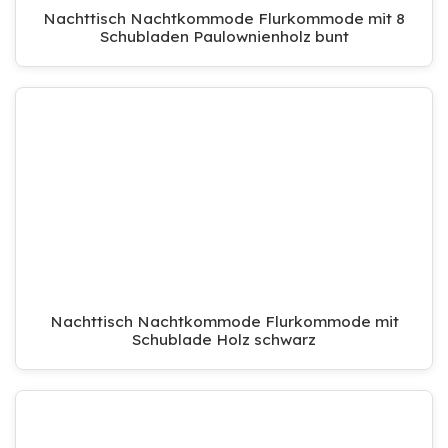
Nachttisch Nachtkommode Flurkommode mit 8
Schubladen Paulownienholz bunt
Nachttisch Nachtkommode Flurkommode mit
Schublade Holz schwarz