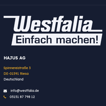
HAJUS AG
Spinnereistraße 3
DE-01591 Riesa
Deutschland
info@westfa​lia.de
05151 87 798 12