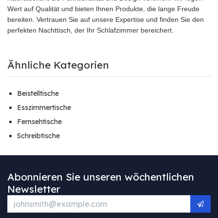
Wert auf Qualität und bieten Ihnen Produkte, die lange Freude
bereiten. Vertrauen Sie auf unsere Expertise und finden Sie den
perfekten Nachttisch, der Ihr Schlafzimmer bereichert.
Ähnliche Kategorien
Beistelltische
Esszimmertische
Fernsehtische
Schreibtische
Abonnieren Sie unseren wöchentlichen
Newsletter