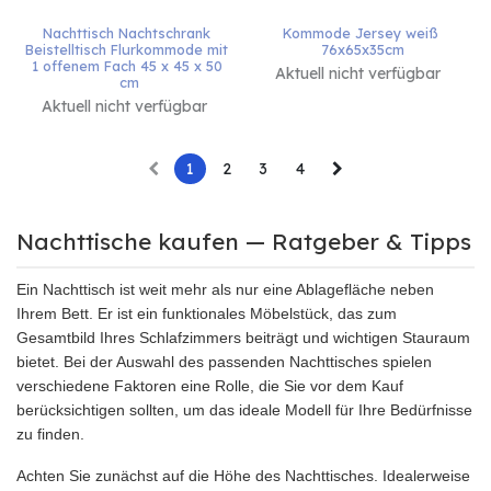
Nachttisch Nachtschrank 
Kommode Jersey weiß 
Beistelltisch Flurkommode mit 
76x65x35cm
1 offenem Fach 45 x 45 x 50 
Aktuell nicht verfügbar
cm
Aktuell nicht verfügbar
1
2
3
4
Nachttische kaufen — Ratgeber & Tipps
Ein Nachttisch ist weit mehr als nur eine Ablagefläche neben
Ihrem Bett. Er ist ein funktionales Möbelstück, das zum
Gesamtbild Ihres Schlafzimmers beiträgt und wichtigen Stauraum
bietet. Bei der Auswahl des passenden Nachttisches spielen
verschiedene Faktoren eine Rolle, die Sie vor dem Kauf
berücksichtigen sollten, um das ideale Modell für Ihre Bedürfnisse
zu finden.
Achten Sie zunächst auf die Höhe des Nachttisches. Idealerweise