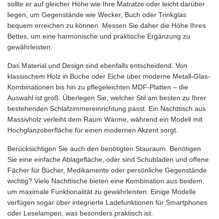
sollte er auf gleicher Höhe wie Ihre Matratze oder leicht darüber
liegen, um Gegenstände wie Wecker, Buch oder Trinkglas
bequem erreichen zu können. Messen Sie daher die Höhe Ihres
Bettes, um eine harmonische und praktische Ergänzung zu
gewährleisten.
Das Material und Design sind ebenfalls entscheidend. Von
klassischem Holz in Buche oder Eiche über moderne Metall-Glas-
Kombinationen bis hin zu pflegeleichten MDF-Platten – die
Auswahl ist groß. Überlegen Sie, welcher Stil am besten zu Ihrer
bestehenden Schlafzimmereinrichtung passt. Ein Nachttisch aus
Massivholz verleiht dem Raum Wärme, während ein Modell mit
Hochglanzoberfläche für einen modernen Akzent sorgt.
Berücksichtigen Sie auch den benötigten Stauraum. Benötigen
Sie eine einfache Ablagefläche, oder sind Schubladen und offene
Fächer für Bücher, Medikamente oder persönliche Gegenstände
wichtig? Viele Nachttische bieten eine Kombination aus beidem,
um maximale Funktionalität zu gewährleisten. Einige Modelle
verfügen sogar über integrierte Ladefunktionen für Smartphones
oder Leselampen, was besonders praktisch ist.