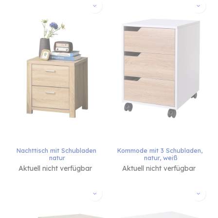
Nachttisch mit Schubladen 
Kommode mit 3 Schubladen, 
natur
natur, weiß
Aktuell nicht verfügbar
Aktuell nicht verfügbar