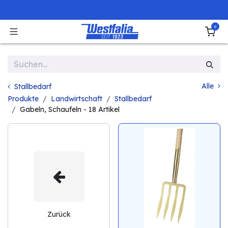
Zum Inhalt springen
0
Alle
Stallbedarf
Produkte
Landwirtschaft
Stallbedarf
Gabeln, Schaufeln
- 18 Artikel
Zurück