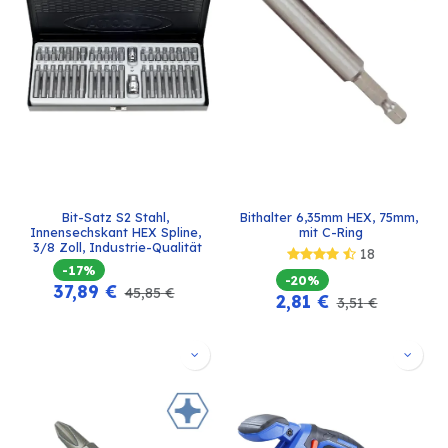
Bit-Satz S2 Stahl, 
Bithalter 6,35mm HEX, 75mm, 
Innensechskant HEX Spline, 
mit C-Ring
3/8 Zoll, Industrie-Qualität
18
-17%
-20%
37,89
€
45,85
€
2,81
€
3,51
€