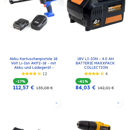
Akku Kartuschenpistole 18 
18V LI-ION - 4.0 AH 
Volt Li-Ion AKP2-18 - mit 
BATTERIE MAXXPACK 
Akku und Ladegerät -
COLLECTION
12
4
-17%
-41%
112,57
€
84,03
€
135,08
€
142,01
€