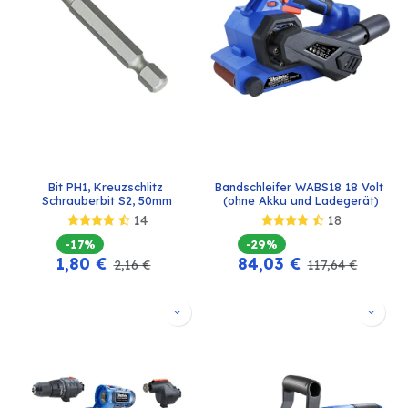
Bit PH1, Kreuzschlitz 
Bandschleifer WABS18 18 Volt 
Schrauberbit S2, 50mm
(ohne Akku und Ladegerät)
14
18
-17%
-29%
1,80
€
84,03
€
2,16
€
117,64
€