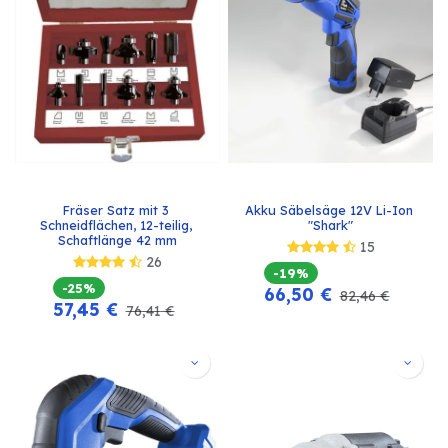
Fräser Satz mit 3 
Akku Säbelsäge 12V Li-Ion 
Schneidflächen, 12-teilig, 
"Shark"
Schaftlänge 42 mm
15
26
-19%
-25%
66,50
€
82,46
€
57,45
€
76,41
€