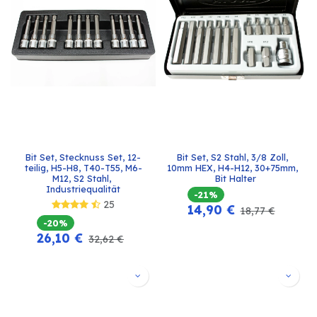
Bit Set, Stecknuss Set, 12-
Bit Set, S2 Stahl, 3/8 Zoll, 
teilig, H5-H8, T40-T55, M6-
10mm HEX, H4-H12, 30+75mm, 
M12, S2 Stahl, 
 Bit Halter
Industriequalität
-21%
25
14,90
€
18,77
€
-20%
26,10
€
32,62
€