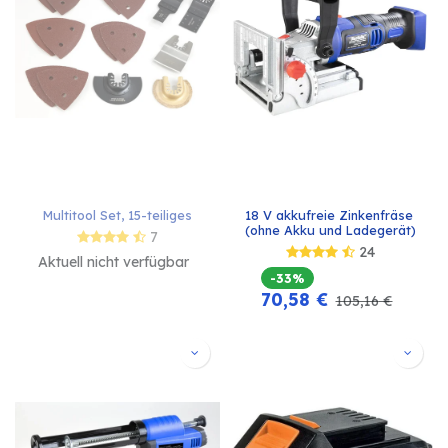
Multitool Set, 15-teiliges
18 V akkufreie Zinkenfräse 
(ohne Akku und Ladegerät)
7
24
Aktuell nicht verfügbar
-33%
70,58
€
105,16
€