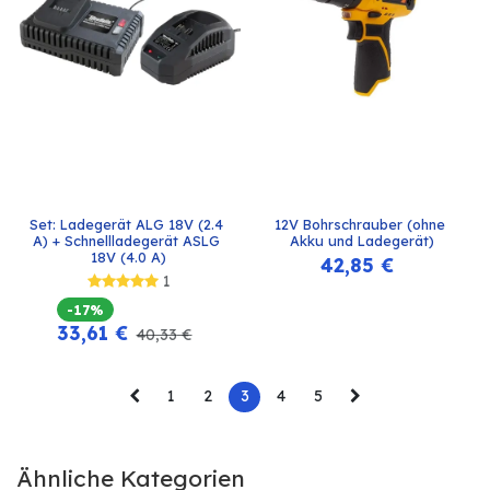
Set: Ladegerät ALG 18V (2.4 
12V Bohrschrauber (ohne 
A) + Schnellladegerät ASLG 
Akku und Ladegerät)
18V (4.0 A)
42,85
€
1
-17%
33,61
€
40,33
€
1
2
3
4
5
Ähnliche Kategorien