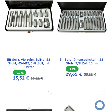
Bit Satz, Vielzahn, Spline, S2 
Bit Satz, Innensechskant, S2 
Stahl, M5-M12, 3/8 Zoll, mit 
Stahl, 3/8 Zoll, 10mm
Halter
-17%
-17%
29,65
€
35,88
€
13,52
€
16,22
€