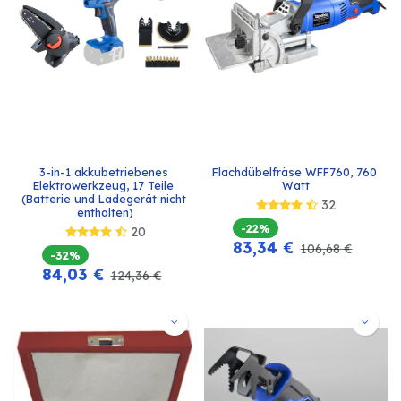
3-in-1 akkubetriebenes 
Flachdübelfräse WFF760, 760 
Elektrowerkzeug, 17 Teile 
Watt
(Batterie und Ladegerät nicht 
32
enthalten)
-22%
20
83,34
€
106,68
€
-32%
84,03
€
124,36
€