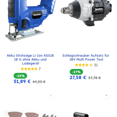
Akku Stichsäge Li-Ion ASS18 
Schlagschrauber Aufsatz für 
18 V, ohne Akku und 
18V Multi Power Tool
Ladegerät
31
7
-27%
-25%
27,58
€
37,78
€
51,89
€
69,53
€