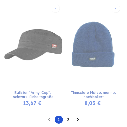
Bullstar ''Army-Cap'', 
Thinsulate Mütze, marine, 
schwarz, Einheitsgröße
hochisoliert
13,67
€
8,03
€
1
2