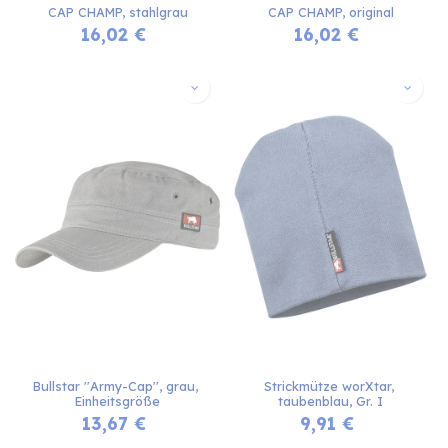
CAP CHAMP, stahlgrau
CAP CHAMP, original
16,02
€
16,02
€
Bullstar ''Army-Cap'', grau, 
Strickmütze worXtar, 
Einheitsgröße
taubenblau, Gr. I
13,67
€
9,91
€