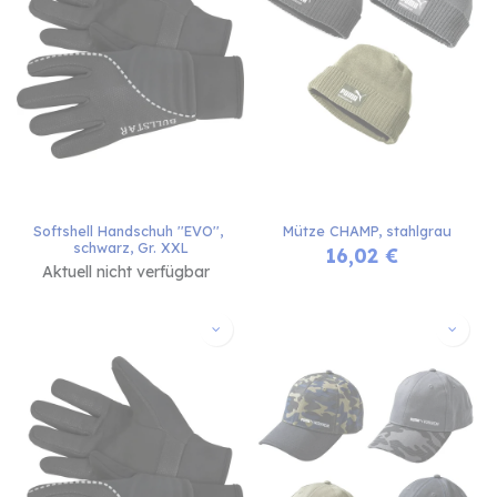
Softshell Handschuh ''EVO'', 
Mütze CHAMP, stahlgrau
schwarz, Gr. XXL
16,02
€
Aktuell nicht verfügbar