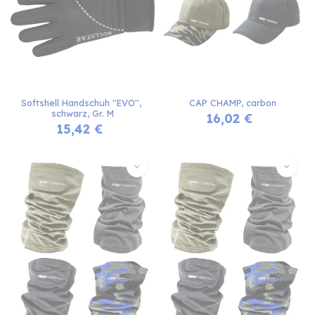
Softshell Handschuh ''EVO'', 
CAP CHAMP, carbon
schwarz, Gr. M
16,02
€
15,42
€