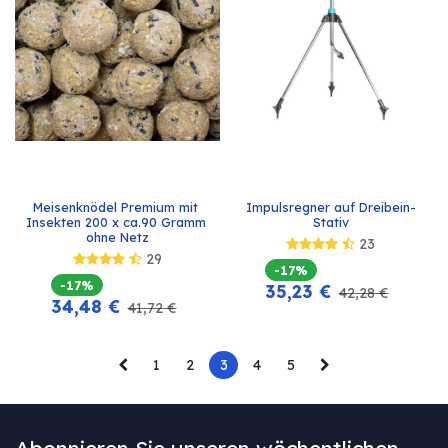
Meisenknödel Premium mit 
Impulsregner auf Dreibein-
Insekten 200 x ca.90 Gramm 
Stativ
ohne Netz
23
29
-17%
-17%
35,23
€
42,28
€
34,48
€
41,72
€
1
2
3
4
5
Abonnieren Sie unseren wöchentlichen