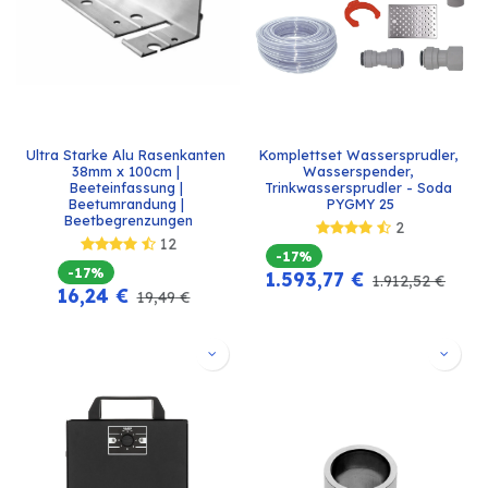
Ultra Starke Alu Rasenkanten 
Komplettset Wassersprudler, 
38mm x 100cm | 
Wasserspender, 
Beeteinfassung | 
Trinkwassersprudler - Soda 
Beetumrandung | 
PYGMY 25
Beetbegrenzungen
2
12
-17%
-17%
1.593,77
€
1.912,52
€
16,24
€
19,49
€