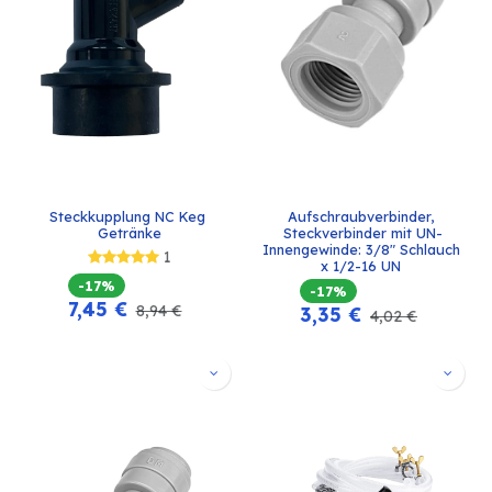
Steckkupplung NC Keg 
Aufschraubverbinder, 
Getränke
Steckverbinder mit UN-
Innengewinde: 3/8" Schlauch 
1
x 1/2-16 UN 
-17%
-17%
7,45
€
8,94
€
3,35
€
4,02
€