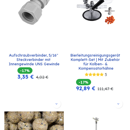
Aufschraubverbinder, 5/16" 
Bierleitungsreinigungsgerät 
Steckverbinder mit 
Komplett-Set | Mit Zubehör 
Innengewinde UNS Gewinde
für Kolben- & 
Kompensatorhähne
-17%
5
3,35
€
4,02
€
-17%
92,89
€
111,47
€