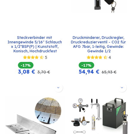
Steckverbinder mit 
Druckminderer, Druckregler, 
Innengewinde 5/16" Schlauch 
Druckreduzierventil - CO2 für 
x 1/2"BSP(P) | Kunststoff, 
AFG 7bar, 1-leitig, Gewinde: 
Konisch, Hochdruckfest
Gewinde 1/2
5
4
-17%
-17%
3,08
€
54,94
€
3,70
€
65,93
€