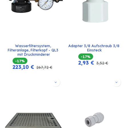
Wasserfiltersystem, 
Adapter 3/8 Aufschraub 3/8 
Filteranlage, Filterkopf - QL3 
Einsteck
mit Druckminderer
-17%
-17%
2,93
€
3,52
€
223,10
€
267,72
€