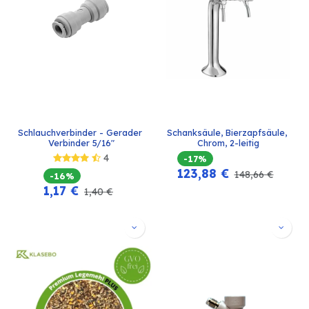
Schlauchverbinder - Gerader 
Schanksäule, Bierzapfsäule, 
Verbinder 5/16"
Chrom, 2-leitig
4
-17%
123,88
€
148,66
€
-16%
1,17
€
1,40
€