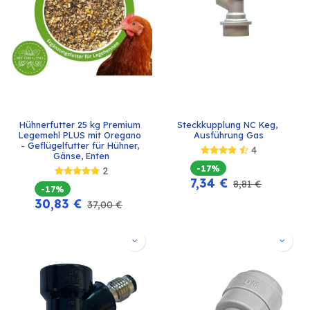
Hühnerfutter 25 kg Premium 
Steckkupplung NC Keg, 
Legemehl PLUS mit Oregano 
Ausführung Gas
- Geflügelfutter für Hühner, 
4
Gänse, Enten
-17%
2
7,34
€
8,81
€
-17%
30,83
€
37,00
€