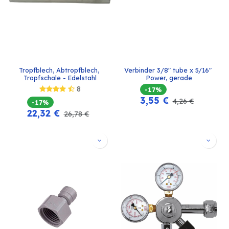
Tropfblech, Abtropfblech, 
Verbinder 3/8" tube x 5/16" 
Tropfschale - Edelstahl
Power, gerade
8
-17%
3,55
€
4,26
€
-17%
22,32
€
26,78
€