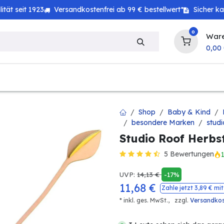
tät seit 1923
Versandkostenfrei ab 99 € bestellwert*
Sicher k
0
War
0,00
zeug
Technik
Haushalt
Landwirtschaft
Shop
Baby & Kind
besondere Marken
stud
Studio Roof Herb
5 Bewertungen
UVP:
14,13
€
-17%
11,68
€
Zahle jetzt
3,89
€ mit
* inkl. ges. MwSt.,
zzgl.
Versandko