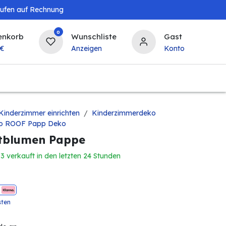
aufen auf Rechnung
0
enkorb
Wunschliste
Gast
€
Anzeigen
Konto
Baby & Kind
Tierbedarf
Bierzapfanlagen & 
Kinderzimmer einrichten
Kinderzimmerdeko
io ROOF Papp Deko
stblumen Pappe
13 verkauft in den letzten 24 Stunden
sten