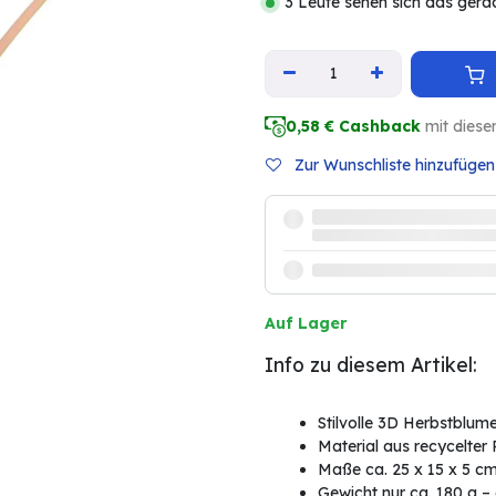
3 Leute sehen sich das gera
0,58
€ Cashback
mit diese
Zur Wunschliste hinzufügen
Auf Lager
Info zu diesem Artikel:
Stilvolle 3D Herbstblum
Material aus recycelte
Maße ca. 25 x 15 x 5 c
Gewicht nur ca. 180 g –