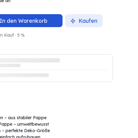
de an
In den Warenkorb
Kaufen
m Kauf · 5 %
en – aus stabiler Pappe
r Pappe – umweltbewusst
m – perfekte Deko-Größe
 einfach aufzubauen