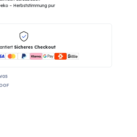
eko – Herbststimmung pur
antiert
Sicheres Checkout
W05
ROOF