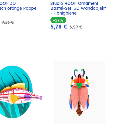
ROOF 3D 
Studio ROOF Ornament, 
In den
In den
sch orange Pappe
Bastel-Set, 3D Wandobjekt 
Warenkorb
Warenkorb
- Honigbiene
-17%
9,13
€
5,78
€
6,99
€