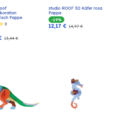
oof 
studio ROOF 3D Käfer rosa 
In den
In den
oration 
Pappe
Warenkorb
Warenkorb
isch Pappe
-19%
8
12,17
€
14,97
€
€
13,44
€