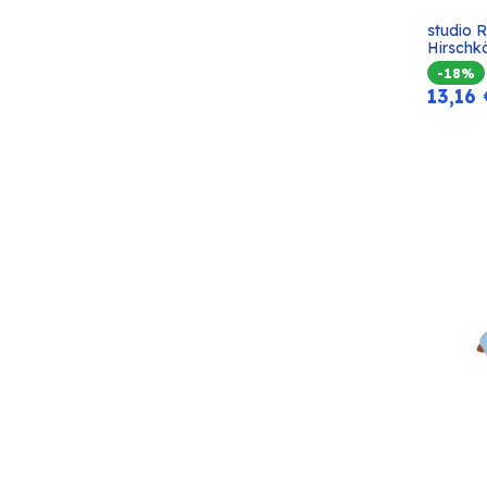
studio 
Hirschk
-18%
13,16