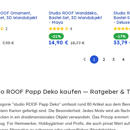
ROOF Ornament, 
Studio ROOF Wanddeko, 
Studio 
In den
In den
Set, 3D Wandobjekt 
Bastel-Set, 3D Wandobjekt 
Bastel-
Warenkorb
Warenkorb
- Maya
- Delux
2
4
-21%
-17%
14,90
€
33,79
7,95
€
18,77
€
1
2
3
4
io ROOF Papp Deko kaufen — Ratgeber & T
egorie "studio ROOF Papp Deko" umfasst rund 80 Artikel aus dem Bere
tem Karton gefertigt sind. Die Besonderheit: Jedes Motiv wird als flach
cken in ein dreidimensionales Objekt verwandeln. Das Prinzip erinnert a
g. Für Heimwerker, Hobbygärtner und Profis, die auch privat Wert au
evere Alternative zu schweren oder unhandlichen Wandobjekten.