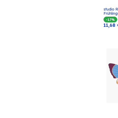
studio 
Frühlin
-17%
11,68