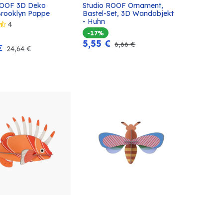
ROOF 3D Deko 
Studio ROOF Ornament, 
In den
In den
rooklyn Pappe
Bastel-Set, 3D Wandobjekt 
Warenkorb
Warenkorb
- Huhn
4
-17%
5,55
€
6,66
€
€
24,64
€