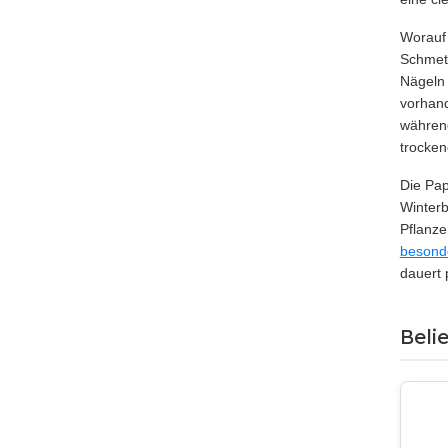
Worauf 
Schmett
Nägeln 
vorhand
während
trocke
Die Pap
Winterb
Pflanze
besond
dauert 
Beli