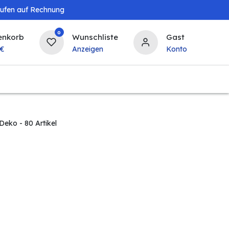
aufen auf Rechnung
0
enkorb
Wunschliste
Gast
€
Anzeigen
Konto
Baby & Kind
Tierbedarf
Bierzapfanlagen & 
 Deko
- 80 Artikel