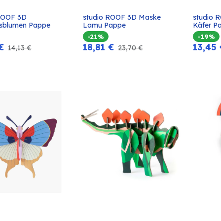
ROOF 3D 
studio ROOF 3D Maske 
studio 
In den
In den
gsblumen Pappe
Lamu Pappe
Käfer P
Warenkorb
Warenkorb
-21%
-19%
€
18,81
€
13,45
14,13
€
23,70
€