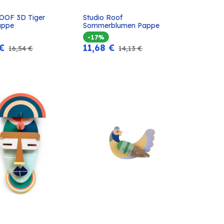
ROOF 3D Tiger 
Studio Roof 
In den
In den
appe
Sommerblumen Pappe
Warenkorb
Warenkorb
-17%
€
11,68
€
16,54
€
14,13
€