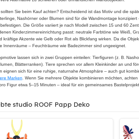
sollten Sie beim Kauf achten? Entscheidend ist das Motiv und die spät
erlinge, Nashörner oder Blumen sind für die Wandmontage konzipiert –
befestigen. Die Größe variiert je nach Modell zwischen 15 und 60 Zent
enen Kinderzimmereinrichtung passt: neutrale Farbtöne wie Weiß, Grau
 kräftige Akzente wie Gelb oder Rot als Blickfang wirken. Da die Obje
ne Innenräume – Feuchträume wie Badezimmer sind ungeeignet.
pmotive lassen sich in zwei Gruppen einteilen: Tierfiguren (z. B. Nasho
lumen, Blätterranken). Tiere sprechen vor allem Kleinkinder an und fö
n eignen sich für eine ruhige, naturnahe Atmosphäre – auch gut komb
ere Marken
. Wenn Sie mehrere Objekte kombinieren möchten, achten 
pro Figur etwa 5–15 Minuten – ideal für ein gemeinsames Bastelprojekt 
ebte studio ROOF Papp Deko