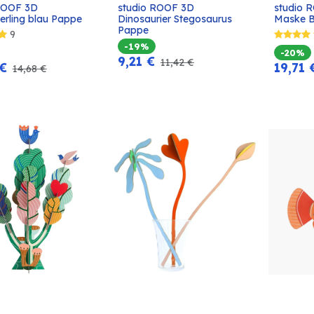
ROOF 3D 
studio ROOF 3D 
studio 
In den
In den
erling blau Pappe
Dinosaurier Stegosaurus 
Maske B
Warenkorb
Warenkorb
Pappe
9
-19%
-20%
9,21
€
11,42
€
€
19,71
14,68
€