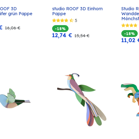
ROOF 3D 
studio ROOF 3D Einhorn 
Studio R
In den
In den
äfer grün Pappe
Pappe
Wanddek
Warenkorb
Warenkorb
Mönchsf
5
€
16,06
€
-18%
-18%
12,74
€
15,54
€
11,02