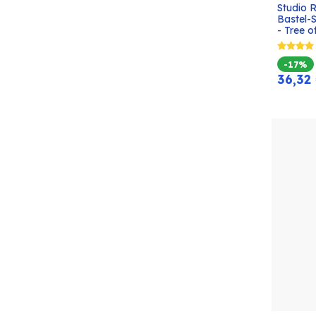
Studio 
Bastel-
- Tree o
-17%
36,32