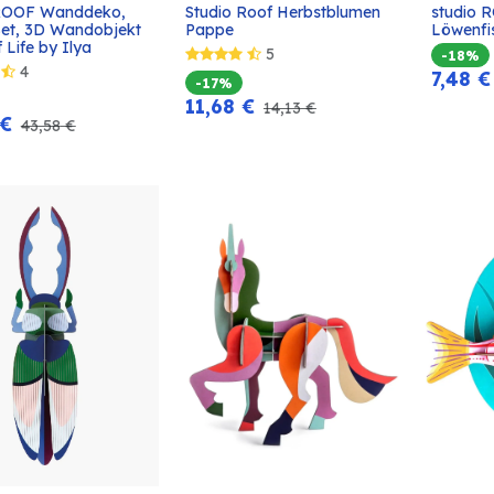
ROOF Wanddeko, 
Studio Roof Herbstblumen 
studio 
In den
In den
Set, 3D Wandobjekt 
Pappe
Löwenfi
Warenkorb
Warenkorb
f Life by Ilya
5
-18%
4
7,48
€
-17%
11,68
€
14,13
€
€
43,58
€