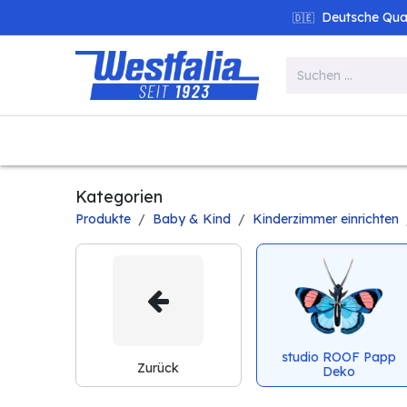
Zum Inhalt springen
Deutsche Quali
🇩🇪
Alle Produkte
Garten
Werk
Kategorien
Produkte
Baby & Kind
Kinderzimmer einrichten
studio ROOF Papp
Zurück
Deko