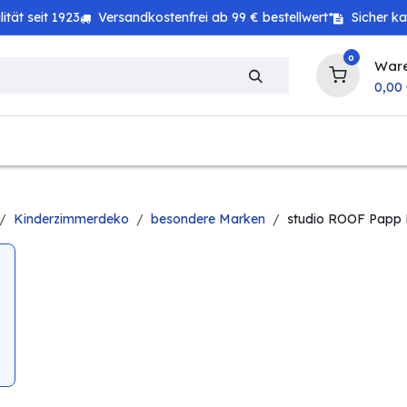
tät seit 1923
Versandkostenfrei ab 99 € bestellwert*
Sicher k
0
War
0,00
zeug
Technik
Haushalt
Landwirtschaft
Kinderzimmerdeko
besondere Marken
studio ROOF Papp