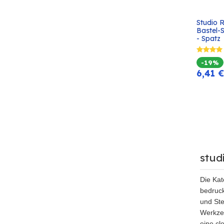
Studio 
Bastel-
- Spatz
-19%
6,41
€
stud
Die Kat
bedruck
und Ste
Werkzeu
eine cl