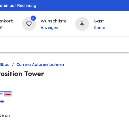
aufen auf Rechnung
0
enkorb
Wunschliste
Gast
€
Anzeigen
Konto
Baby & Kind
Tierbedarf
Bierzapfanlagen & 
llbau
Carrera Autorennbahnen
Position Tower
it
ten
de an