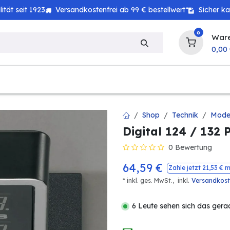
tät seit 1923
Versandkostenfrei ab 99 € bestellwert*
Sicher k
0
War
0,00
zeug
Technik
Haushalt
Landwirtschaft
Shop
Technik
Mode
Digital 124 / 132 
0 Bewertung
64,59
€
Zahle jetzt
21,53
€ m
.
* inkl. ges. MwSt.,
inkl
Versandkos
6 Leute sehen sich das gera